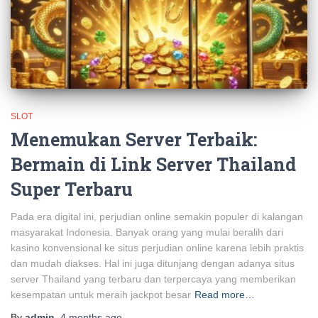
SLOT
Menemukan Server Terbaik:
Bermain di Link Server Thailand
Super Terbaru
Pada era digital ini, perjudian online semakin populer di kalangan
masyarakat Indonesia. Banyak orang yang mulai beralih dari
kasino konvensional ke situs perjudian online karena lebih praktis
dan mudah diakses. Hal ini juga ditunjang dengan adanya situs
server Thailand yang terbaru dan terpercaya yang memberikan
kesempatan untuk meraih jackpot besar
Read more…
By
admin
,
4 months
ago