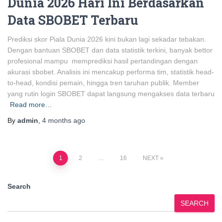
Dunia 2026 Hari Ini Berdasarkan
Data SBOBET Terbaru
Prediksi skor Piala Dunia 2026 kini bukan lagi sekadar tebakan.
Dengan bantuan SBOBET dan data statistik terkini, banyak bettor
profesional mampu memprediksi hasil pertandingan dengan
akurasi sbobet. Analisis ini mencakup performa tim, statistik head-
to-head, kondisi pemain, hingga tren taruhan publik. Member
yang rutin login SBOBET dapat langsung mengakses data terbaru
Read more…
By
admin
,
4 months
ago
Posts
1
2
…
16
NEXT
pagination
Search
SEARCH