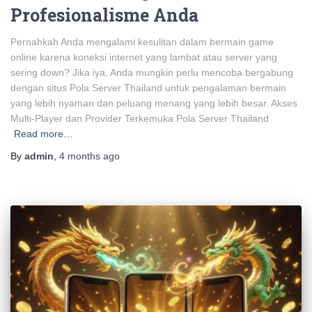
Profesionalisme Anda
Pernahkah Anda mengalami kesulitan dalam bermain game
online karena koneksi internet yang lambat atau server yang
sering down? Jika iya, Anda mungkin perlu mencoba bergabung
dengan situs Pola Server Thailand untuk pengalaman bermain
yang lebih nyaman dan peluang menang yang lebih besar. Akses
Multi-Player dan Provider Terkemuka Pola Server Thailand
Read more…
By
admin
,
4 months
ago