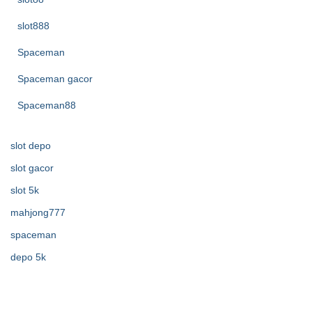
slot888
Spaceman
Spaceman gacor
Spaceman88
slot depo
slot gacor
slot 5k
mahjong777
spaceman
depo 5k