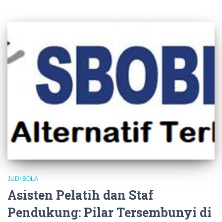
JUDI BOLA
Asisten Pelatih dan Staf
Pendukung: Pilar Tersembunyi di