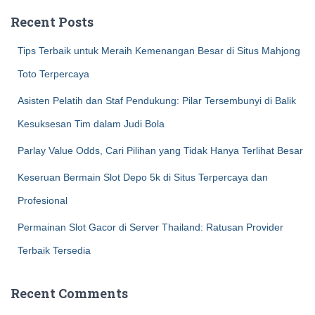
Recent Posts
Tips Terbaik untuk Meraih Kemenangan Besar di Situs Mahjong
Toto Terpercaya
Asisten Pelatih dan Staf Pendukung: Pilar Tersembunyi di Balik
Kesuksesan Tim dalam Judi Bola
Parlay Value Odds, Cari Pilihan yang Tidak Hanya Terlihat Besar
Keseruan Bermain Slot Depo 5k di Situs Terpercaya dan
Profesional
Permainan Slot Gacor di Server Thailand: Ratusan Provider
Terbaik Tersedia
Recent Comments