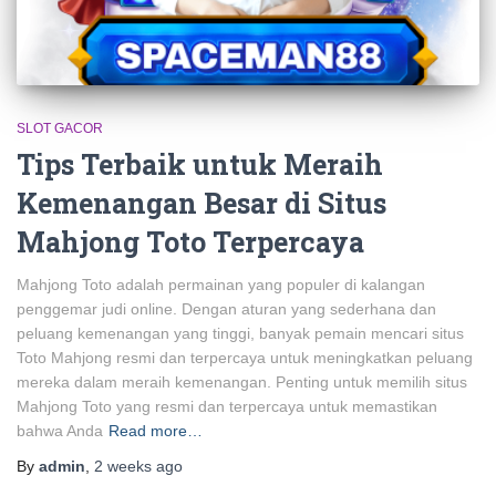
SLOT GACOR
Tips Terbaik untuk Meraih
Kemenangan Besar di Situs
Mahjong Toto Terpercaya
Mahjong Toto adalah permainan yang populer di kalangan
penggemar judi online. Dengan aturan yang sederhana dan
peluang kemenangan yang tinggi, banyak pemain mencari situs
Toto Mahjong resmi dan terpercaya untuk meningkatkan peluang
mereka dalam meraih kemenangan. Penting untuk memilih situs
Mahjong Toto yang resmi dan terpercaya untuk memastikan
bahwa Anda
Read more…
By
admin
,
2 weeks
ago