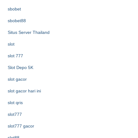
sbobet
sbobet88
Situs Server Thailand
slot
slot 777
Slot Depo 5K
slot gacor
slot gacor hari ini
slot qris
slot777
slot777 gacor
slot88