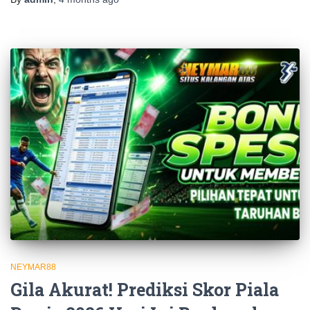
NEYMAR88
Gila Akurat! Prediksi Skor Piala