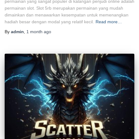
permainan yang sangat populer di kalangan penjudi online adalah
permainan slot. Slot 5rb merupakan permainan yang mudah
dimainkan dan menawarkan kesempatan untuk memenangkan
hadiah besar dengan modal yang relatif kecil.
Read more…
By
admin
,
1 month
ago