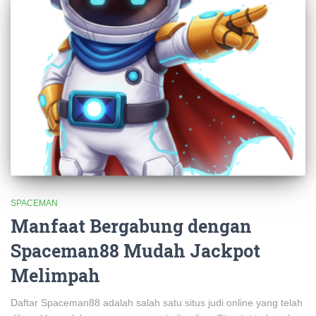
SPACEMAN
Manfaat Bergabung dengan
Spaceman88 Mudah Jackpot
Melimpah
Daftar Spaceman88 adalah salah satu situs judi online yang telah