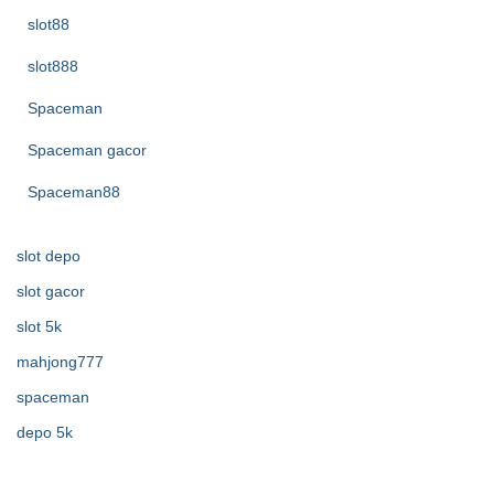
slot88
slot888
Spaceman
Spaceman gacor
Spaceman88
slot depo
slot gacor
slot 5k
mahjong777
spaceman
depo 5k