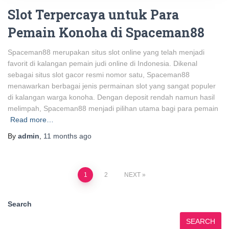
Slot Terpercaya untuk Para
Pemain Konoha di Spaceman88
Spaceman88 merupakan situs slot online yang telah menjadi
favorit di kalangan pemain judi online di Indonesia. Dikenal
sebagai situs slot gacor resmi nomor satu, Spaceman88
menawarkan berbagai jenis permainan slot yang sangat populer
di kalangan warga konoha. Dengan deposit rendah namun hasil
melimpah, Spaceman88 menjadi pilihan utama bagi para pemain
Read more…
By
admin
,
11 months
ago
Posts
1
2
NEXT
pagination
Search
SEARCH