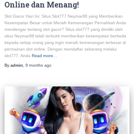
Online dan Menang!
Slot Gacor Hari Ini: Situs Slot777 Neymar88 yang Memberikan
Kesempatan Besar untuk Meraih Kemenangan Pernahkah Anda
mendengar tentang slot gacor? Situs slot777 yang dimiliki oleh
situs Neymar88 telah terbukti memberikan kesempatan berbeda
kepada setiap orang yang ingin meraih kemenangan terbesar di
permainan slot online. Dengan mendaftar sekarang melalui
slot777, Anda
Read more…
By
admin
,
9 months
ago