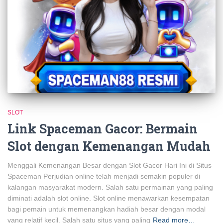
SLOT
Link Spaceman Gacor: Bermain
Slot dengan Kemenangan Mudah
Menggali Kemenangan Besar dengan Slot Gacor Hari Ini di Situs
Spaceman Perjudian online telah menjadi semakin populer di
kalangan masyarakat modern. Salah satu permainan yang paling
diminati adalah slot online. Slot online menawarkan kesempatan
bagi pemain untuk memenangkan hadiah besar dengan modal
yang relatif kecil. Salah satu situs yang paling
Read more…