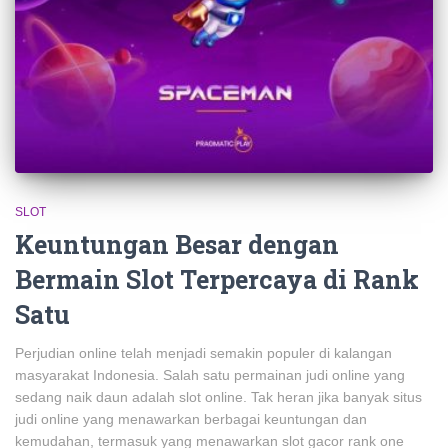
SLOT
Keuntungan Besar dengan
Bermain Slot Terpercaya di Rank
Satu
Perjudian online telah menjadi semakin populer di kalangan
masyarakat Indonesia. Salah satu permainan judi online yang
sedang naik daun adalah slot online. Tak heran jika banyak situs
judi online yang menawarkan berbagai keuntungan dan
kemudahan, termasuk yang menawarkan slot gacor rank one