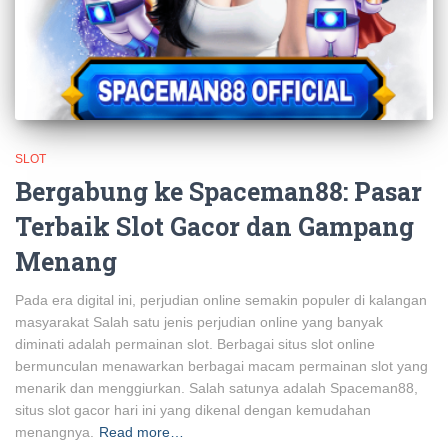
SLOT
Bergabung ke Spaceman88: Pasar
Terbaik Slot Gacor dan Gampang
Menang
Pada era digital ini, perjudian online semakin populer di kalangan
masyarakat Salah satu jenis perjudian online yang banyak
diminati adalah permainan slot. Berbagai situs slot online
bermunculan menawarkan berbagai macam permainan slot yang
menarik dan menggiurkan. Salah satunya adalah Spaceman88,
situs slot gacor hari ini yang dikenal dengan kemudahan
menangnya.
Read more…