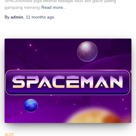
SPACEMAN88 juga dikenal sebagai situs slot gacor paling
gampang menang
Read more…
By
admin
,
11 months
ago
SLOT