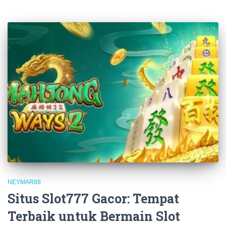
NEYMAR88
Situs Slot777 Gacor: Tempat
Terbaik untuk Bermain Slot