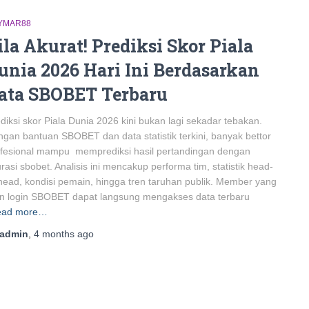
YMAR88
ila Akurat! Prediksi Skor Piala
unia 2026 Hari Ini Berdasarkan
ata SBOBET Terbaru
diksi skor Piala Dunia 2026 kini bukan lagi sekadar tebakan.
gan bantuan SBOBET dan data statistik terkini, banyak bettor
fesional mampu memprediksi hasil pertandingan dengan
rasi sbobet. Analisis ini mencakup performa tim, statistik head-
head, kondisi pemain, hingga tren taruhan publik. Member yang
in login SBOBET dapat langsung mengakses data terbaru
ead more…
admin
,
4 months
ago