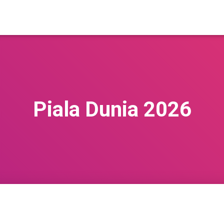
Piala Dunia 2026