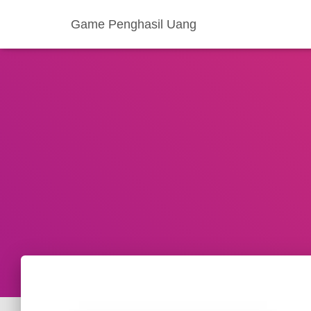
Game Penghasil Uang