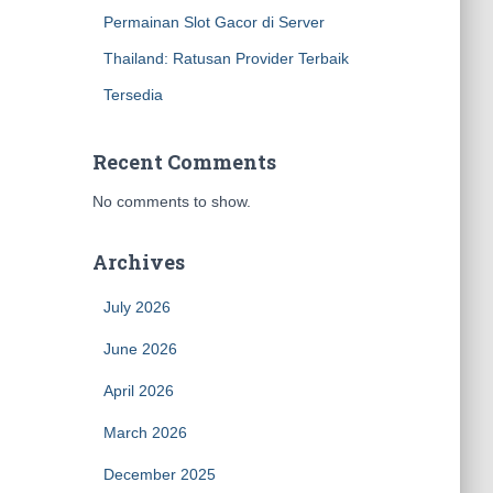
Permainan Slot Gacor di Server
Thailand: Ratusan Provider Terbaik
Tersedia
Recent Comments
No comments to show.
Archives
July 2026
June 2026
April 2026
March 2026
December 2025