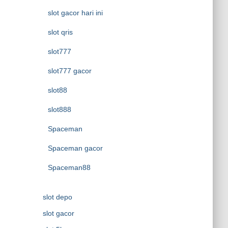
slot gacor hari ini
slot qris
slot777
slot777 gacor
slot88
slot888
Spaceman
Spaceman gacor
Spaceman88
slot depo
slot gacor