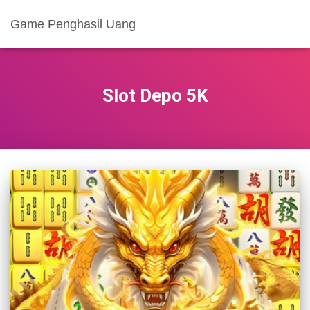
Game Penghasil Uang
Slot Depo 5K