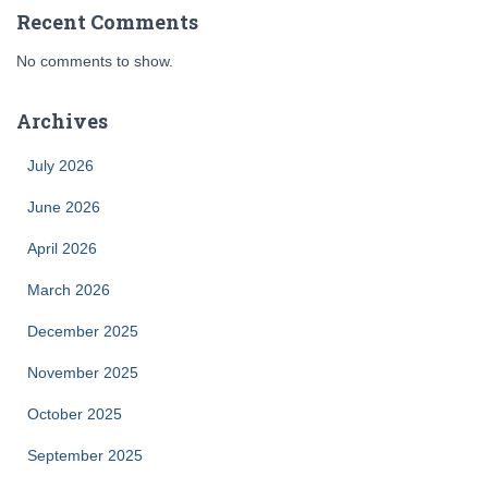
Recent Comments
No comments to show.
Archives
July 2026
June 2026
April 2026
March 2026
December 2025
November 2025
October 2025
September 2025