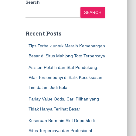
Search
SEARCH
Recent Posts
Tips Terbaik untuk Meraih Kemenangan
Besar di Situs Mahjong Toto Terpercaya
Asisten Pelatih dan Staf Pendukung:
Pilar Tersembunyi di Balik Kesuksesan
Tim dalam Judi Bola
Parlay Value Odds, Cari Pilihan yang
Tidak Hanya Terlihat Besar
Keseruan Bermain Slot Depo 5k di
Situs Terpercaya dan Profesional