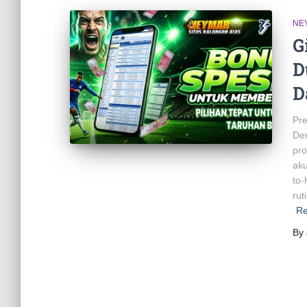
NE
G
D
D
Pre
Den
pro
aku
to-
rut
R
By