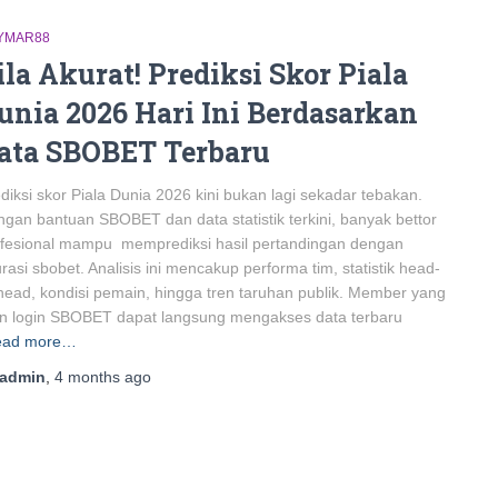
YMAR88
ila Akurat! Prediksi Skor Piala
unia 2026 Hari Ini Berdasarkan
ata SBOBET Terbaru
diksi skor Piala Dunia 2026 kini bukan lagi sekadar tebakan.
gan bantuan SBOBET dan data statistik terkini, banyak bettor
fesional mampu memprediksi hasil pertandingan dengan
rasi sbobet. Analisis ini mencakup performa tim, statistik head-
head, kondisi pemain, hingga tren taruhan publik. Member yang
in login SBOBET dapat langsung mengakses data terbaru
ead more…
admin
,
4 months
ago