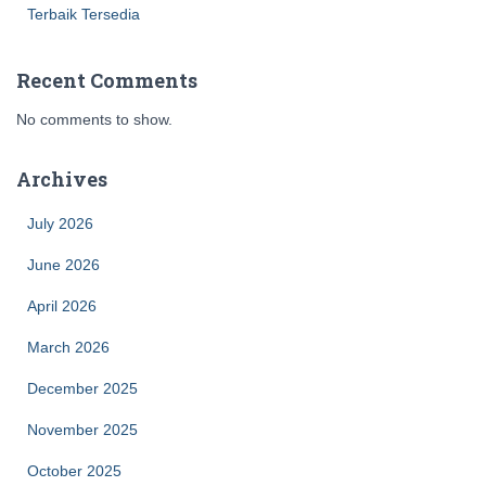
Terbaik Tersedia
Recent Comments
No comments to show.
Archives
July 2026
June 2026
April 2026
March 2026
December 2025
November 2025
October 2025