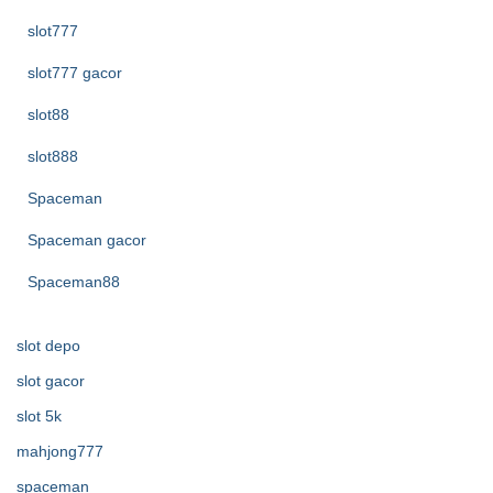
slot777
slot777 gacor
slot88
slot888
Spaceman
Spaceman gacor
Spaceman88
slot depo
slot gacor
slot 5k
mahjong777
spaceman