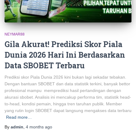
NEYMAR88
Gila Akurat! Prediksi Skor Piala
Dunia 2026 Hari Ini Berdasarkan
Data SBOBET Terbaru
Prediksi skor Piala Dunia 2026 kini bukan lagi sekadar tebakan.
Dengan bantuan SBOBET dan data statistik terkini, banyak bettor
profesional mampu memprediksi hasil pertandingan dengan
akurasi sbobet. Analisis ini mencakup performa tim, statistik head-
to-head, kondisi pemain, hingga tren taruhan publik. Member
yang rutin login SBOBET dapat langsung mengakses data terbaru
Read more…
By
admin
,
4 months
ago