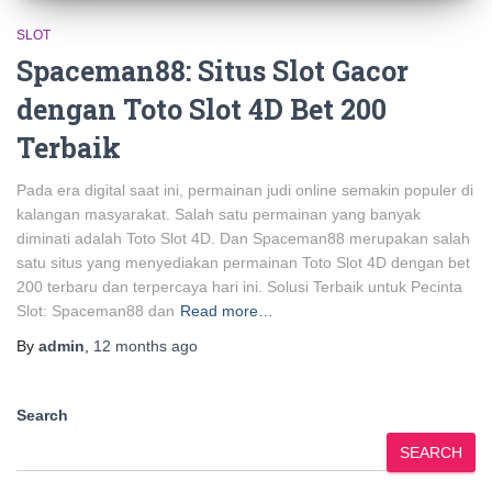
SLOT
Spaceman88: Situs Slot Gacor
dengan Toto Slot 4D Bet 200
Terbaik
Pada era digital saat ini, permainan judi online semakin populer di
kalangan masyarakat. Salah satu permainan yang banyak
diminati adalah Toto Slot 4D. Dan Spaceman88 merupakan salah
satu situs yang menyediakan permainan Toto Slot 4D dengan bet
200 terbaru dan terpercaya hari ini. Solusi Terbaik untuk Pecinta
Slot: Spaceman88 dan
Read more…
By
admin
,
12 months
ago
Search
SEARCH