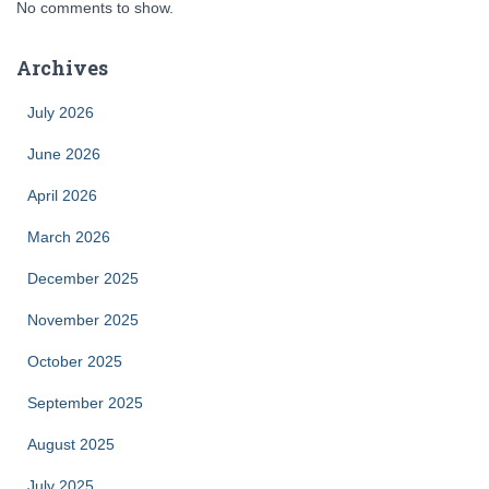
No comments to show.
Archives
July 2026
June 2026
April 2026
March 2026
December 2025
November 2025
October 2025
September 2025
August 2025
July 2025