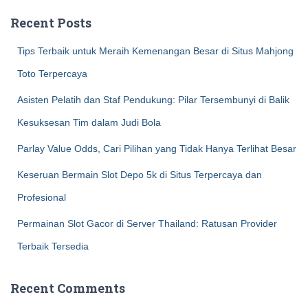
Recent Posts
Tips Terbaik untuk Meraih Kemenangan Besar di Situs Mahjong
Toto Terpercaya
Asisten Pelatih dan Staf Pendukung: Pilar Tersembunyi di Balik
Kesuksesan Tim dalam Judi Bola
Parlay Value Odds, Cari Pilihan yang Tidak Hanya Terlihat Besar
Keseruan Bermain Slot Depo 5k di Situs Terpercaya dan
Profesional
Permainan Slot Gacor di Server Thailand: Ratusan Provider
Terbaik Tersedia
Recent Comments