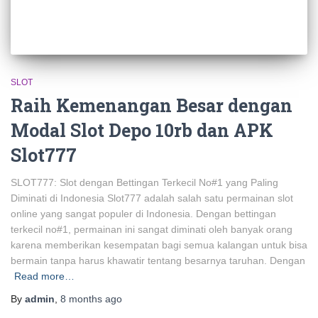
SLOT
Raih Kemenangan Besar dengan
Modal Slot Depo 10rb dan APK
Slot777
SLOT777: Slot dengan Bettingan Terkecil No#1 yang Paling
Diminati di Indonesia Slot777 adalah salah satu permainan slot
online yang sangat populer di Indonesia. Dengan bettingan
terkecil no#1, permainan ini sangat diminati oleh banyak orang
karena memberikan kesempatan bagi semua kalangan untuk bisa
bermain tanpa harus khawatir tentang besarnya taruhan. Dengan
Read more…
By
admin
,
8 months
ago