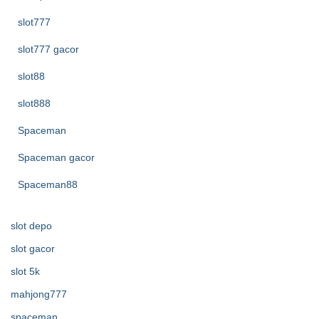
slot777
slot777 gacor
slot88
slot888
Spaceman
Spaceman gacor
Spaceman88
slot depo
slot gacor
slot 5k
mahjong777
spaceman