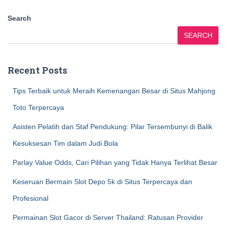
Search
SEARCH
Recent Posts
Tips Terbaik untuk Meraih Kemenangan Besar di Situs Mahjong
Toto Terpercaya
Asisten Pelatih dan Staf Pendukung: Pilar Tersembunyi di Balik
Kesuksesan Tim dalam Judi Bola
Parlay Value Odds, Cari Pilihan yang Tidak Hanya Terlihat Besar
Keseruan Bermain Slot Depo 5k di Situs Terpercaya dan
Profesional
Permainan Slot Gacor di Server Thailand: Ratusan Provider