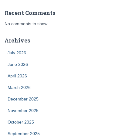
Recent Comments
No comments to show.
Archives
July 2026
June 2026
April 2026
March 2026
December 2025
November 2025
October 2025
September 2025