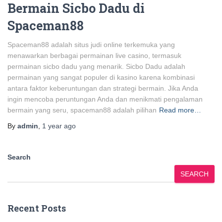
Bermain Sicbo Dadu di
Spaceman88
Spaceman88 adalah situs judi online terkemuka yang
menawarkan berbagai permainan live casino, termasuk
permainan sicbo dadu yang menarik. Sicbo Dadu adalah
permainan yang sangat populer di kasino karena kombinasi
antara faktor keberuntungan dan strategi bermain. Jika Anda
ingin mencoba peruntungan Anda dan menikmati pengalaman
bermain yang seru, spaceman88 adalah pilihan
Read more…
By
admin
,
1 year
ago
Search
SEARCH
Recent Posts