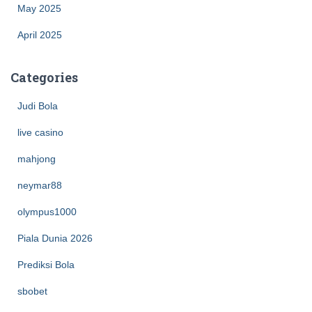
May 2025
April 2025
Categories
Judi Bola
live casino
mahjong
neymar88
olympus1000
Piala Dunia 2026
Prediksi Bola
sbobet