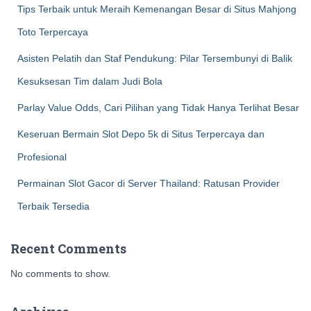
Tips Terbaik untuk Meraih Kemenangan Besar di Situs Mahjong
Toto Terpercaya
Asisten Pelatih dan Staf Pendukung: Pilar Tersembunyi di Balik
Kesuksesan Tim dalam Judi Bola
Parlay Value Odds, Cari Pilihan yang Tidak Hanya Terlihat Besar
Keseruan Bermain Slot Depo 5k di Situs Terpercaya dan
Profesional
Permainan Slot Gacor di Server Thailand: Ratusan Provider
Terbaik Tersedia
Recent Comments
No comments to show.