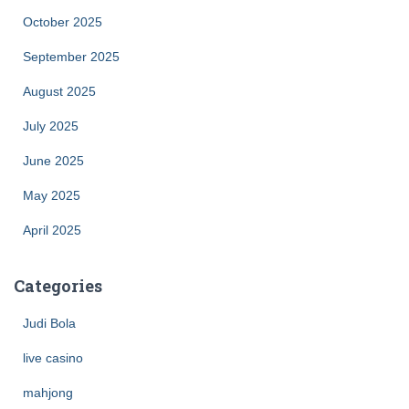
October 2025
September 2025
August 2025
July 2025
June 2025
May 2025
April 2025
Categories
Judi Bola
live casino
mahjong