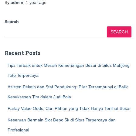
By
admin
,
1 year
ago
Search
SEARCH
Recent Posts
Tips Terbaik untuk Meraih Kemenangan Besar di Situs Mahjong
Toto Terpercaya
Asisten Pelatih dan Staf Pendukung: Pilar Tersembunyi di Balik
Kesuksesan Tim dalam Judi Bola
Parlay Value Odds, Cari Pilihan yang Tidak Hanya Terlihat Besar
Keseruan Bermain Slot Depo 5k di Situs Terpercaya dan
Profesional