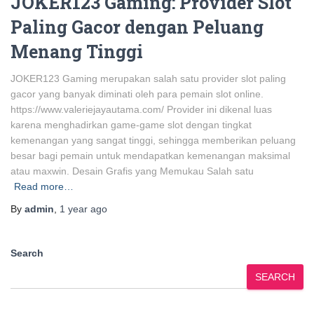
JOKER123 Gaming: Provider Slot
Paling Gacor dengan Peluang
Menang Tinggi
JOKER123 Gaming merupakan salah satu provider slot paling
gacor yang banyak diminati oleh para pemain slot online.
https://www.valeriejayautama.com/ Provider ini dikenal luas
karena menghadirkan game-game slot dengan tingkat
kemenangan yang sangat tinggi, sehingga memberikan peluang
besar bagi pemain untuk mendapatkan kemenangan maksimal
atau maxwin. Desain Grafis yang Memukau Salah satu
Read more…
By
admin
,
1 year
ago
Search
SEARCH