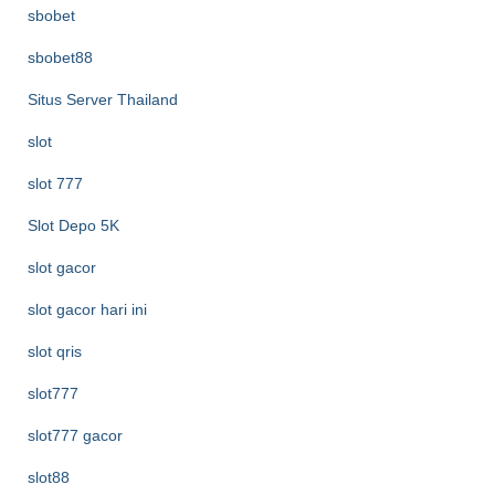
sbobet
sbobet88
Situs Server Thailand
slot
slot 777
Slot Depo 5K
slot gacor
slot gacor hari ini
slot qris
slot777
slot777 gacor
slot88