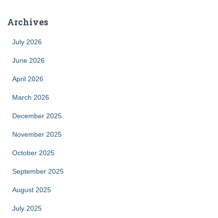
Archives
July 2026
June 2026
April 2026
March 2026
December 2025
November 2025
October 2025
September 2025
August 2025
July 2025