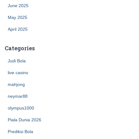
June 2025
May 2025
April 2025
Categories
Judi Bola
live casino
mahjong
neymar88
olympus1000
Piala Dunia 2026
Prediksi Bola