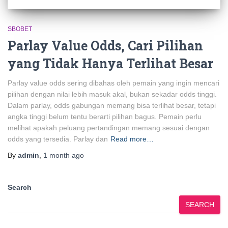
SBOBET
Parlay Value Odds, Cari Pilihan
yang Tidak Hanya Terlihat Besar
Parlay value odds sering dibahas oleh pemain yang ingin mencari
pilihan dengan nilai lebih masuk akal, bukan sekadar odds tinggi.
Dalam parlay, odds gabungan memang bisa terlihat besar, tetapi
angka tinggi belum tentu berarti pilihan bagus. Pemain perlu
melihat apakah peluang pertandingan memang sesuai dengan
odds yang tersedia. Parlay dan
Read more…
By
admin
,
1 month
ago
Search
SEARCH