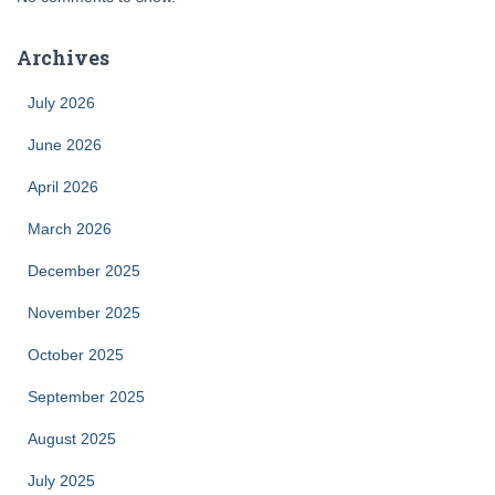
Archives
July 2026
June 2026
April 2026
March 2026
December 2025
November 2025
October 2025
September 2025
August 2025
July 2025