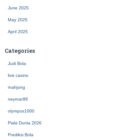
June 2025
May 2025
April 2025
Categories
Judi Bola
live casino
mahjong
neymar88
olympus1000
Piala Dunia 2026
Prediksi Bola