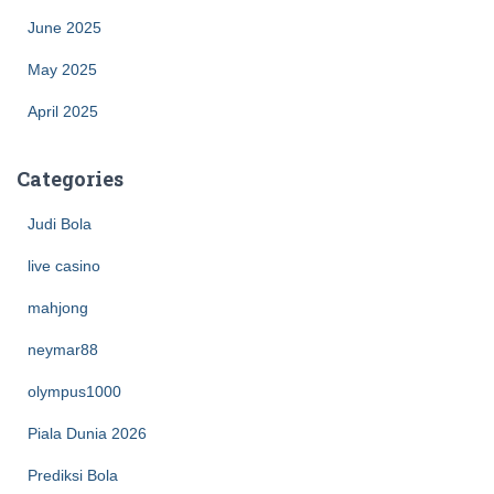
June 2025
May 2025
April 2025
Categories
Judi Bola
live casino
mahjong
neymar88
olympus1000
Piala Dunia 2026
Prediksi Bola