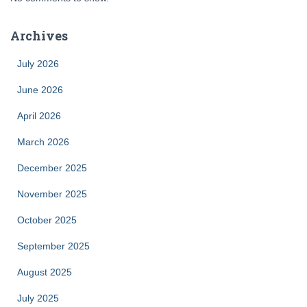
Archives
July 2026
June 2026
April 2026
March 2026
December 2025
November 2025
October 2025
September 2025
August 2025
July 2025