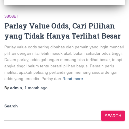
SBOBET
Parlay Value Odds, Cari Pilihan
yang Tidak Hanya Terlihat Besar
Parlay value odds sering dibahas oleh pemain yang ingin mencari
pilihan dengan nilai lebih masuk akal, bukan sekadar odds tinggi.
Dalam parlay, odds gabungan memang bisa terlihat besar, tetapi
angka tinggi belum tentu berarti pilihan bagus. Pemain perlu
melihat apakah peluang pertandingan memang sesuai dengan
odds yang tersedia. Parlay dan
Read more…
By
admin
,
1 month
ago
Search
SEARCH