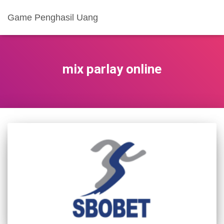
Game Penghasil Uang
mix parlay online