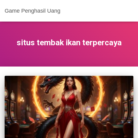
Game Penghasil Uang
situs tembak ikan terpercaya