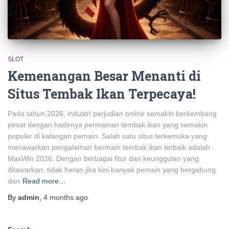
SLOT
Kemenangan Besar Menanti di
Situs Tembak Ikan Terpecaya!
Pada tahun 2026, industri perjudian online semakin berkembang
pesat dengan hadirnya permainan tembak ikan yang semakin
populer di kalangan pemain. Salah satu situs terkemuka yang
menawarkan pengalaman bermain tembak ikan terbaik adalah
MaxWin 2026. Dengan berbagai fitur dan keunggulan yang
ditawarkan, tidak heran jika kini banyak pemain yang bergabung
dan
Read more…
By
admin
,
4 months
ago