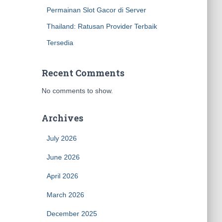
Permainan Slot Gacor di Server
Thailand: Ratusan Provider Terbaik
Tersedia
Recent Comments
No comments to show.
Archives
July 2026
June 2026
April 2026
March 2026
December 2025