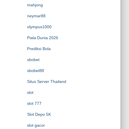
mahjong
neymar88
olympus1000
Piala Dunia 2026
Prediksi Bola
sbobet
sbobet88
Situs Server Thailand
slot
slot 777
Slot Depo 5K
slot gacor