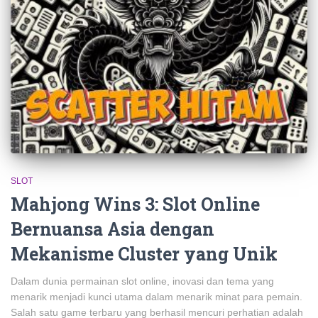
SLOT
Mahjong Wins 3: Slot Online
Bernuansa Asia dengan
Mekanisme Cluster yang Unik
Dalam dunia permainan slot online, inovasi dan tema yang
menarik menjadi kunci utama dalam menarik minat para pemain.
Salah satu game terbaru yang berhasil mencuri perhatian adalah