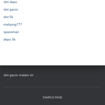
slot depo
slot gacor
slot 5k
mahjong777
spaceman
depo 5k
slot gacor malam ini
SAMPLE PAGE