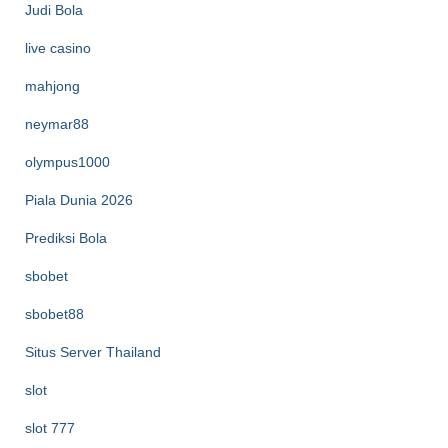
Judi Bola
live casino
mahjong
neymar88
olympus1000
Piala Dunia 2026
Prediksi Bola
sbobet
sbobet88
Situs Server Thailand
slot
slot 777