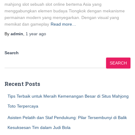
mahjong slot sebuah slot online bertema Asia yang
menggabungkan elemen budaya Tiongkok dengan mekanisme
permainan modern yang menyegarkan. Dengan visual yang
memikat dan gameplay
Read more…
By
admin
,
1 year
ago
Search
SEARCH
Recent Posts
Tips Terbaik untuk Meraih Kemenangan Besar di Situs Mahjong
Toto Terpercaya
Asisten Pelatih dan Staf Pendukung: Pilar Tersembunyi di Balik
Kesuksesan Tim dalam Judi Bola