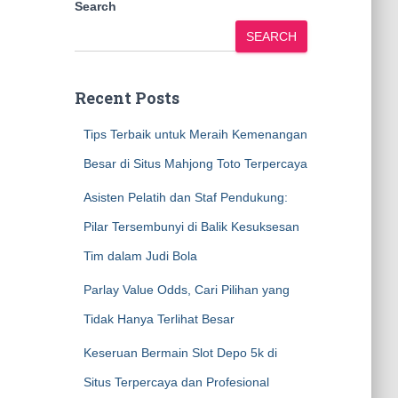
Search
SEARCH
Recent Posts
Tips Terbaik untuk Meraih Kemenangan
Besar di Situs Mahjong Toto Terpercaya
Asisten Pelatih dan Staf Pendukung:
Pilar Tersembunyi di Balik Kesuksesan
Tim dalam Judi Bola
Parlay Value Odds, Cari Pilihan yang
Tidak Hanya Terlihat Besar
Keseruan Bermain Slot Depo 5k di
Situs Terpercaya dan Profesional