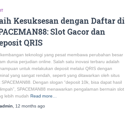
OT
aih Kesuksesan dengan Daftar di
PACEMAN88: Slot Gacor dan
eposit QRIS
rkembangan teknologi yang pesat membawa perubahan besar
am dunia perjudian online. Salah satu inovasi terbaru adalah
mampuan untuk melakukan deposit melalui QRIS dengan
inal yang sangat rendah, seperti yang ditawarkan oleh situs
t SPACEMAN88. Dengan slogan “deposit 10k, bisa dapat hasil
limpah”, SPACEMAN88 menawarkan pengalaman bermain slot
ng lebih mudah
Read more…
admin
,
12 months
ago