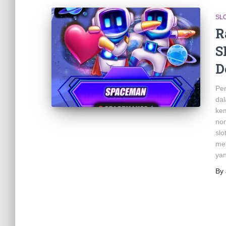
SL
R
S
D
Pe
dal
ke
nom
slo
me
ya
By