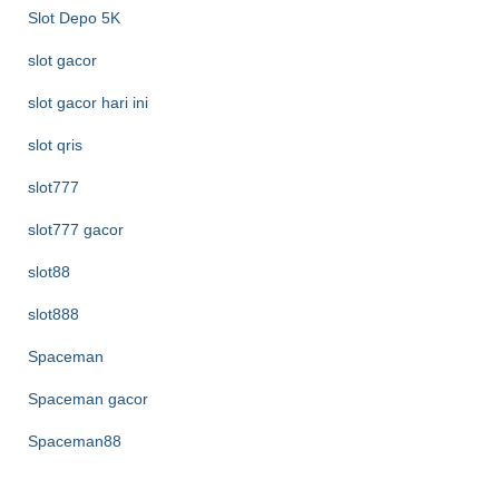
Slot Depo 5K
slot gacor
slot gacor hari ini
slot qris
slot777
slot777 gacor
slot88
slot888
Spaceman
Spaceman gacor
Spaceman88