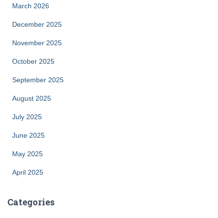
March 2026
December 2025
November 2025
October 2025
September 2025
August 2025
July 2025
June 2025
May 2025
April 2025
Categories