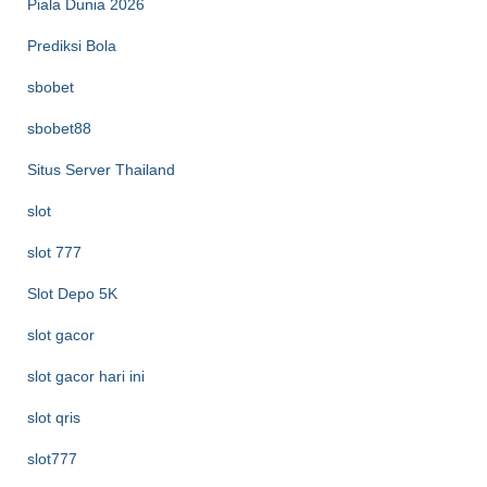
Piala Dunia 2026
Prediksi Bola
sbobet
sbobet88
Situs Server Thailand
slot
slot 777
Slot Depo 5K
slot gacor
slot gacor hari ini
slot qris
slot777