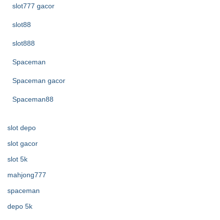
slot777 gacor
slot88
slot888
Spaceman
Spaceman gacor
Spaceman88
slot depo
slot gacor
slot 5k
mahjong777
spaceman
depo 5k