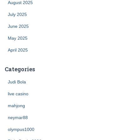
August 2025
July 2025
June 2025
May 2025
April 2025
Categories
Judi Bola
live casino
mahjong
neymar88
olympus1000