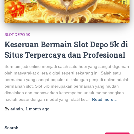
SLOT DEPO 5K
Keseruan Bermain Slot Depo 5k di
Situs Terpercaya dan Profesional
Bermain judi online menjadi salah satu hobi yang sangat digemari
oleh masyarakat di era digital seperti sekarang ini. Salah satu
permainan yang sangat populer di kalangan penjudi online adalah
permainan slot. Slot 5rb merupakan permainan yang mudah
dimainkan dan menawarkan kesempatan untuk memenangkan
hadiah besar dengan modal yang relatif kecil.
Read more…
By
admin
,
1 month
ago
Search