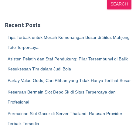
SEARCH
Recent Posts
Tips Terbaik untuk Meraih Kemenangan Besar di Situs Mahjong
Toto Terpercaya
Asisten Pelatih dan Staf Pendukung: Pilar Tersembunyi di Balik
Kesuksesan Tim dalam Judi Bola
Parlay Value Odds, Cari Pilihan yang Tidak Hanya Terlihat Besar
Keseruan Bermain Slot Depo 5k di Situs Terpercaya dan
Profesional
Permainan Slot Gacor di Server Thailand: Ratusan Provider
Terbaik Tersedia