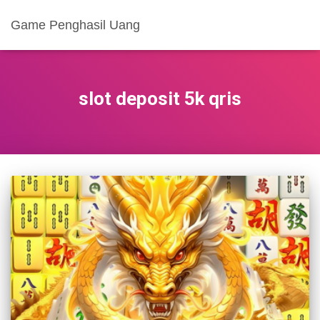
Game Penghasil Uang
slot deposit 5k qris