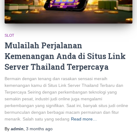
SLOT
Mulailah Perjalanan
Kemenangan Anda di Situs Link
Server Thailand Terpercaya
Bermain dengan tenang dan rasakan sensasi meraih
kemenangan kamu di Situs Link Server Thailand Terbaru dan
Terpercaya Seiring dengan perkembangan teknologi yang
semakin pesat, industri judi online juga mengalami
perkembangan yang signifikan. Saat ini, banyak situs judi online
bermunculan dengan berbagai macam permainan dan fitur
menarik. Salah satu yang sedang
Read more…
By
admin
,
3 months
ago