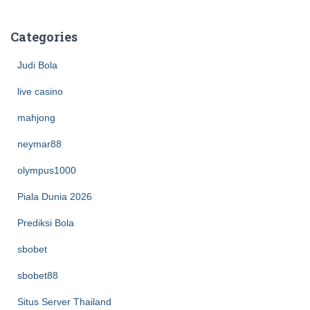
Categories
Judi Bola
live casino
mahjong
neymar88
olympus1000
Piala Dunia 2026
Prediksi Bola
sbobet
sbobet88
Situs Server Thailand