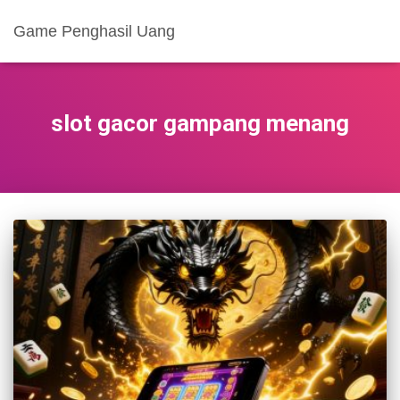
Game Penghasil Uang
slot gacor gampang menang