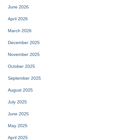
June 2026
April 2026
March 2026
December 2025
November 2025
October 2025
September 2025
August 2025
July 2025
June 2025
May 2025
April 2025