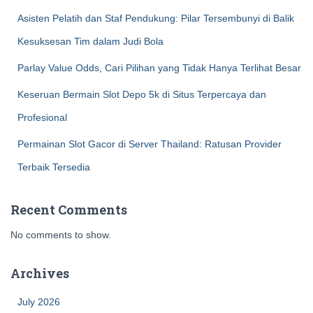
Asisten Pelatih dan Staf Pendukung: Pilar Tersembunyi di Balik
Kesuksesan Tim dalam Judi Bola
Parlay Value Odds, Cari Pilihan yang Tidak Hanya Terlihat Besar
Keseruan Bermain Slot Depo 5k di Situs Terpercaya dan
Profesional
Permainan Slot Gacor di Server Thailand: Ratusan Provider
Terbaik Tersedia
Recent Comments
No comments to show.
Archives
July 2026