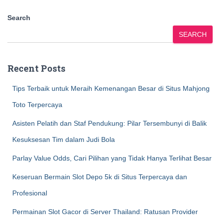
Search
SEARCH
Recent Posts
Tips Terbaik untuk Meraih Kemenangan Besar di Situs Mahjong
Toto Terpercaya
Asisten Pelatih dan Staf Pendukung: Pilar Tersembunyi di Balik
Kesuksesan Tim dalam Judi Bola
Parlay Value Odds, Cari Pilihan yang Tidak Hanya Terlihat Besar
Keseruan Bermain Slot Depo 5k di Situs Terpercaya dan
Profesional
Permainan Slot Gacor di Server Thailand: Ratusan Provider