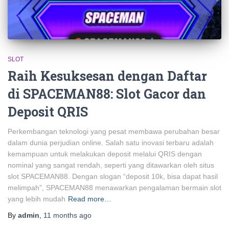
SLOT
Raih Kesuksesan dengan Daftar
di SPACEMAN88: Slot Gacor dan
Deposit QRIS
Perkembangan teknologi yang pesat membawa perubahan besar
dalam dunia perjudian online. Salah satu inovasi terbaru adalah
kemampuan untuk melakukan deposit melalui QRIS dengan
nominal yang sangat rendah, seperti yang ditawarkan oleh situs
slot SPACEMAN88. Dengan slogan “deposit 10k, bisa dapat hasil
melimpah”, SPACEMAN88 menawarkan pengalaman bermain slot
yang lebih mudah
Read more…
By
admin
,
11 months
ago