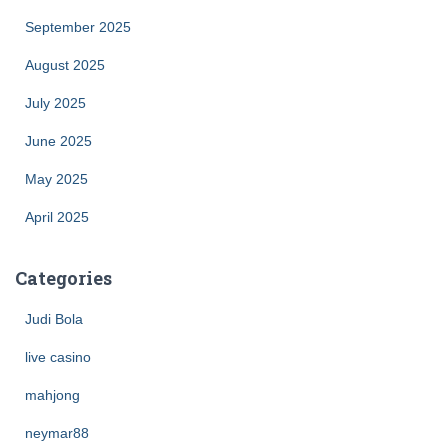
September 2025
August 2025
July 2025
June 2025
May 2025
April 2025
Categories
Judi Bola
live casino
mahjong
neymar88