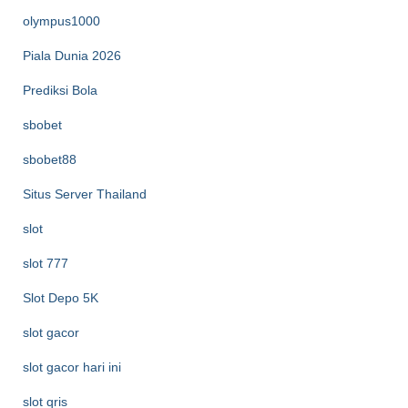
olympus1000
Piala Dunia 2026
Prediksi Bola
sbobet
sbobet88
Situs Server Thailand
slot
slot 777
Slot Depo 5K
slot gacor
slot gacor hari ini
slot qris