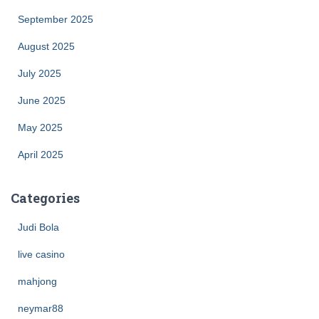
September 2025
August 2025
July 2025
June 2025
May 2025
April 2025
Categories
Judi Bola
live casino
mahjong
neymar88