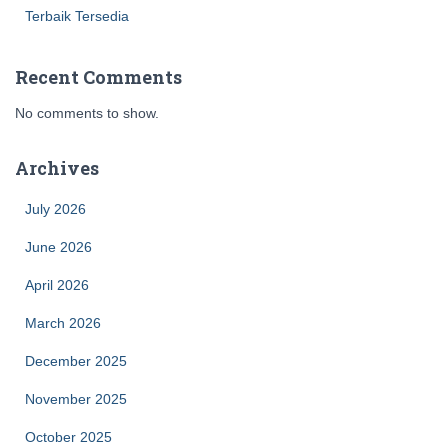
Terbaik Tersedia
Recent Comments
No comments to show.
Archives
July 2026
June 2026
April 2026
March 2026
December 2025
November 2025
October 2025