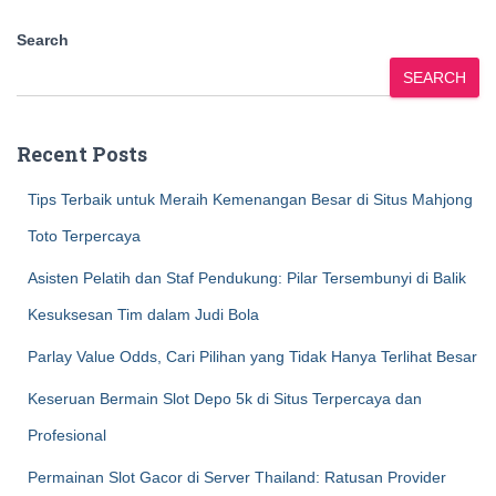
Search
SEARCH
Recent Posts
Tips Terbaik untuk Meraih Kemenangan Besar di Situs Mahjong
Toto Terpercaya
Asisten Pelatih dan Staf Pendukung: Pilar Tersembunyi di Balik
Kesuksesan Tim dalam Judi Bola
Parlay Value Odds, Cari Pilihan yang Tidak Hanya Terlihat Besar
Keseruan Bermain Slot Depo 5k di Situs Terpercaya dan
Profesional
Permainan Slot Gacor di Server Thailand: Ratusan Provider