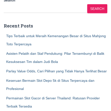
Search
SEARCH
Recent Posts
Tips Terbaik untuk Meraih Kemenangan Besar di Situs Mahjong
Toto Terpercaya
Asisten Pelatih dan Staf Pendukung: Pilar Tersembunyi di Balik
Kesuksesan Tim dalam Judi Bola
Parlay Value Odds, Cari Pilihan yang Tidak Hanya Terlihat Besar
Keseruan Bermain Slot Depo 5k di Situs Terpercaya dan
Profesional
Permainan Slot Gacor di Server Thailand: Ratusan Provider
Terbaik Tersedia