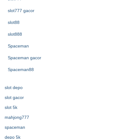
slot777 gacor
slot88
slot888
Spaceman
Spaceman gacor
Spaceman88
slot depo
slot gacor
slot 5k
mahjong777
spaceman
depo 5k