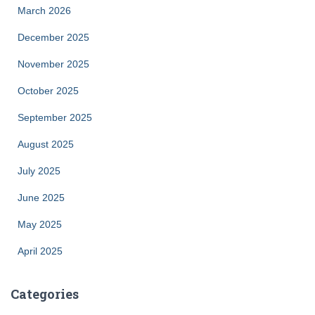
March 2026
December 2025
November 2025
October 2025
September 2025
August 2025
July 2025
June 2025
May 2025
April 2025
Categories