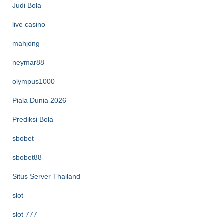
Judi Bola
live casino
mahjong
neymar88
olympus1000
Piala Dunia 2026
Prediksi Bola
sbobet
sbobet88
Situs Server Thailand
slot
slot 777