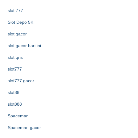
slot 777
Slot Depo 5K
slot gacor
slot gacor hari ini
slot qris
slot777
slot777 gacor
slot88
slot888
Spaceman
Spaceman gacor