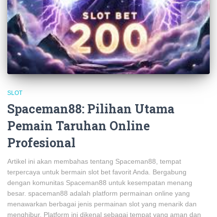
SLOT
Spaceman88: Pilihan Utama
Pemain Taruhan Online
Profesional
Artikel ini akan membahas tentang Spaceman88, tempat
terpercaya untuk bermain slot bet favorit Anda. Bergabung
dengan komunitas Spaceman88 untuk kesempatan menang
besar. spaceman88 adalah platform permainan online yang
menawarkan berbagai jenis permainan slot yang menarik dan
menghibur. Platform ini dikenal sebagai tempat yang aman dan