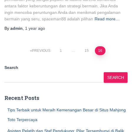
antara faktor keberuntungan dan strategi bermain. Jika Anda
ingin mencoba peruntungan Anda dan menikmati pengalaman
bermain yang seru, spaceman88 adalah pilihan
Read more…
By
admin
,
1 year
ago
Posts
PREVIOUS
1
…
15
16
pagination
Search
SEARCH
Recent Posts
Tips Terbaik untuk Meraih Kemenangan Besar di Situs Mahjong
Toto Terpercaya
Asisten Pelatih dan Staf Pendukung: Pilar Tersembunyi di Balik