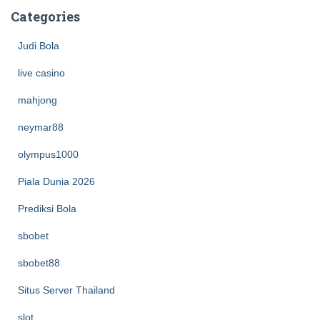
Categories
Judi Bola
live casino
mahjong
neymar88
olympus1000
Piala Dunia 2026
Prediksi Bola
sbobet
sbobet88
Situs Server Thailand
slot