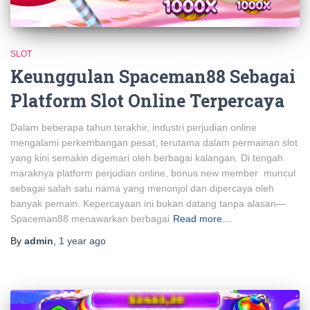
SLOT
Keunggulan Spaceman88 Sebagai
Platform Slot Online Terpercaya
Dalam beberapa tahun terakhir, industri perjudian online
mengalami perkembangan pesat, terutama dalam permainan slot
yang kini semakin digemari oleh berbagai kalangan. Di tengah
maraknya platform perjudian online, bonus new member muncul
sebagai salah satu nama yang menonjol dan dipercaya oleh
banyak pemain. Kepercayaan ini bukan datang tanpa alasan—
Spaceman88 menawarkan berbagai
Read more…
By
admin
,
1 year
ago