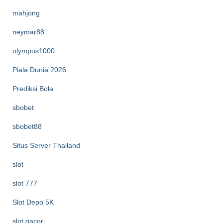
mahjong
neymar88
olympus1000
Piala Dunia 2026
Prediksi Bola
sbobet
sbobet88
Situs Server Thailand
slot
slot 777
Slot Depo 5K
slot gacor