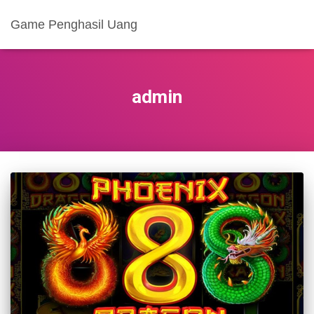
Game Penghasil Uang
admin