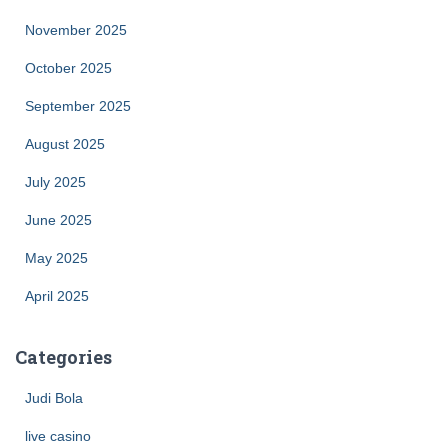
November 2025
October 2025
September 2025
August 2025
July 2025
June 2025
May 2025
April 2025
Categories
Judi Bola
live casino