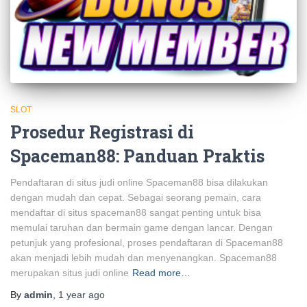
SLOT
Prosedur Registrasi di
Spaceman88: Panduan Praktis
Pendaftaran di situs judi online Spaceman88 bisa dilakukan
dengan mudah dan cepat. Sebagai seorang pemain, cara
mendaftar di situs spaceman88 sangat penting untuk bisa
memulai taruhan dan bermain game dengan lancar. Dengan
petunjuk yang profesional, proses pendaftaran di Spaceman88
akan menjadi lebih mudah dan menyenangkan. Spaceman88
merupakan situs judi online
Read more…
By
admin
,
1 year
ago