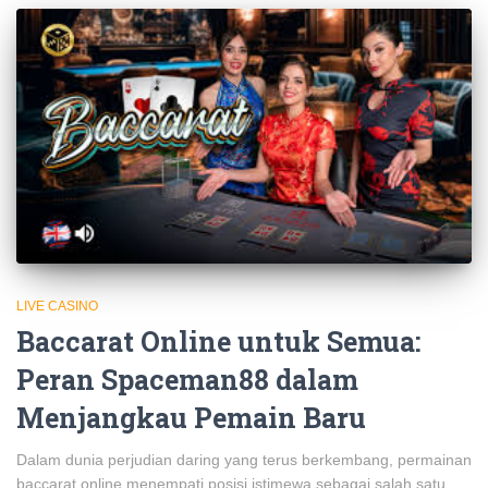
LIVE CASINO
Baccarat Online untuk Semua:
Peran Spaceman88 dalam
Menjangkau Pemain Baru
Dalam dunia perjudian daring yang terus berkembang, permainan
baccarat online menempati posisi istimewa sebagai salah satu