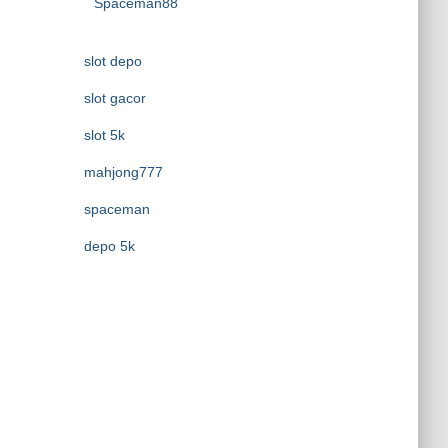
Spaceman88
slot depo
slot gacor
slot 5k
mahjong777
spaceman
depo 5k