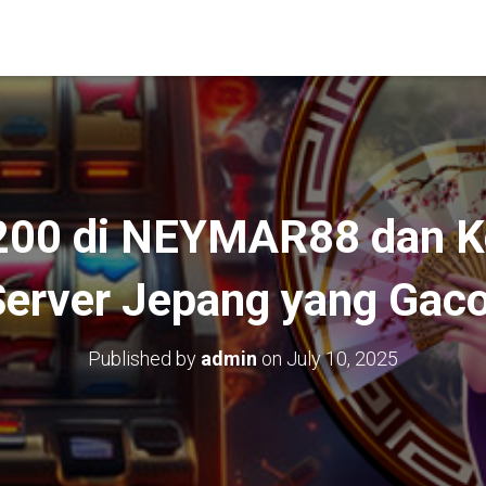
 200 di NEYMAR88 dan 
Server Jepang yang Gaco
Published by
admin
on
July 10, 2025