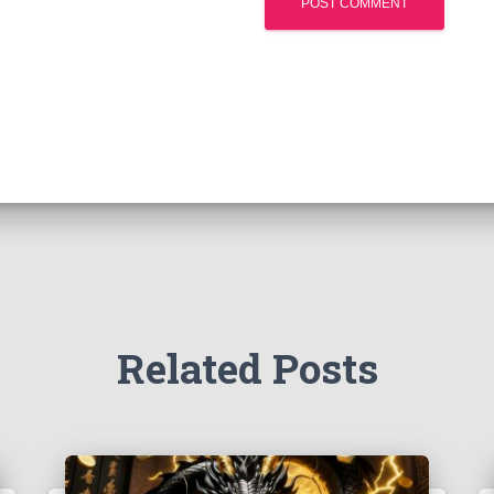
Related Posts