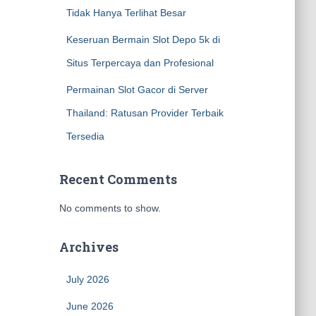
Tidak Hanya Terlihat Besar
Keseruan Bermain Slot Depo 5k di
Situs Terpercaya dan Profesional
Permainan Slot Gacor di Server
Thailand: Ratusan Provider Terbaik
Tersedia
Recent Comments
No comments to show.
Archives
July 2026
June 2026