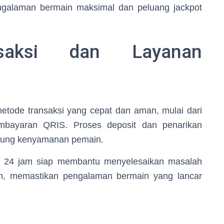
ngalaman bermain maksimal dan peluang jackpot
saksi dan Layanan
ode transaksi yang cepat dan aman, mulai dari
pembayaran QRIS. Proses deposit dan penarikan
ukung kenyamanan pemain.
if 24 jam siap membantu menyelesaikan masalah
an, memastikan pengalaman bermain yang lancar