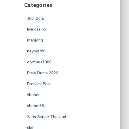
Categories
Judi Bola
live casino
mahjong
neymar88
olympus1000
Piala Dunia 2026
Prediksi Bola
sbobet
sbobet88
Situs Server Thailand
slot