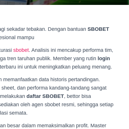
 lagi sekadar tebakan. Dengan bantuan
SBOBET
rofesional mampu
kurasi
sbobet
. Analisis ini mencakup performa tim,
ngga tren taruhan publik. Member yang rutin
login
erbaru ini untuk meningkatkan peluang menang.
 memanfaatkan data historis pertandingan.
ean sheet, dan performa kandang-tandang sangat
n melakukan
daftar SBOBET
, bettor bisa
sediakan oleh agen sbobet resmi, sehingga setiap
lasi semata.
peran besar dalam memaksimalkan profit. Master