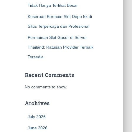
Tidak Hanya Terlihat Besar
Keseruan Bermain Slot Depo 5k di
Situs Terpercaya dan Profesional
Permainan Slot Gacor di Server
Thailand: Ratusan Provider Terbaik
Tersedia
Recent Comments
No comments to show.
Archives
July 2026
June 2026