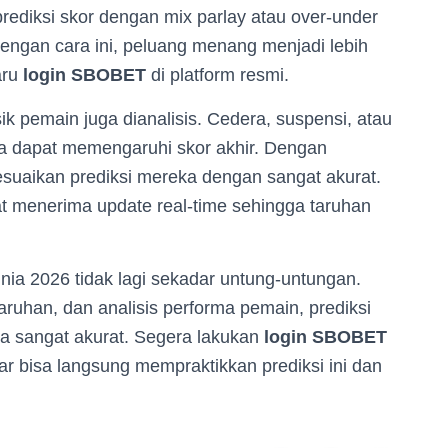
ediksi skor dengan mix parlay atau over-under
engan cara ini, peluang menang menjadi lebih
aru
login SBOBET
di platform resmi.
sik pemain juga dianalisis. Cedera, suspensi, atau
a dapat memengaruhi skor akhir. Dengan
aikan prediksi mereka dengan sangat akurat.
t menerima update real-time sehingga taruhan
ia 2026 tidak lagi sekadar untung-untungan.
aruhan, dan analisis performa pemain, prediksi
a sangat akurat. Segera lakukan
login SBOBET
ar bisa langsung mempraktikkan prediksi ini dan