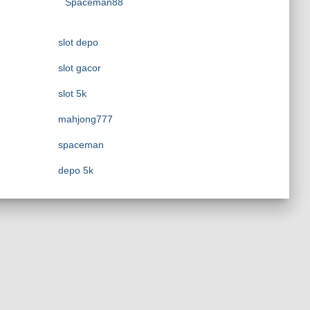
Spaceman88
slot depo
slot gacor
slot 5k
mahjong777
spaceman
depo 5k