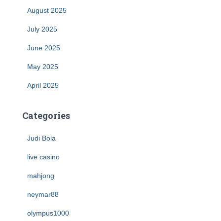
August 2025
July 2025
June 2025
May 2025
April 2025
Categories
Judi Bola
live casino
mahjong
neymar88
olympus1000