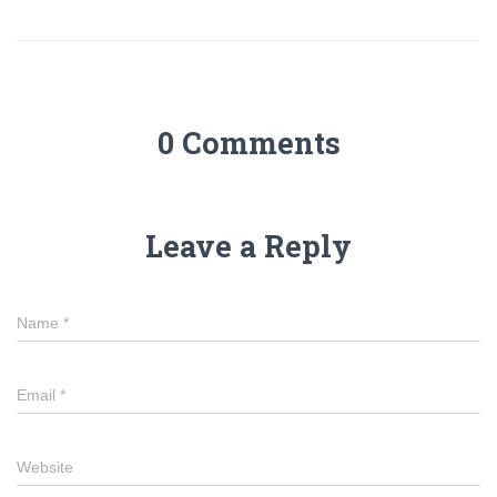
0 Comments
Leave a Reply
Name
*
Email
*
Website