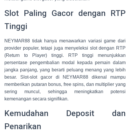
Slot Paling Gacor dengan RTP
Tinggi
NEYMAR88 tidak hanya menawarkan variasi game dari
provider populer, tetapi juga menyeleksi slot dengan RTP
(Return to Player) tinggi. RTP tinggi menunjukkan
persentase pengembalian modal kepada pemain dalam
jangka panjang, yang berarti peluang menang yang lebih
besar. Slot-slot gacor di NEYMAR88 dikenal mampu
memberikan putaran bonus, free spins, dan multiplier yang
sering muncul, sehingga meningkatkan potensi
kemenangan secara signifikan.
Kemudahan Deposit dan
Penarikan