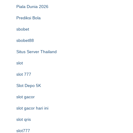
Piala Dunia 2026
Prediksi Bola
sbobet
sbobet88
Situs Server Thailand
slot
slot 777
Slot Depo 5K
slot gacor
slot gacor hari ini
slot qris
slot777