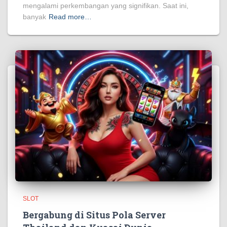
mengalami perkembangan yang signifikan. Saat ini,
banyak
Read more…
SLOT
Bergabung di Situs Pola Server