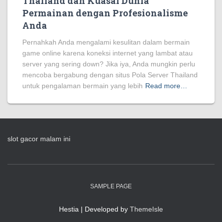
Thailand dan Kuasai Dunia
Permainan dengan Profesionalisme
Anda
Pernahkah Anda mengalami kesulitan dalam bermain
game online karena koneksi internet yang lambat atau
server yang sering down? Jika iya, Anda mungkin perlu
mencoba bergabung dengan situs Pola Server Thailand
untuk pengalaman bermain yang lebih
Read more…
slot gacor malam ini
SAMPLE PAGE
Hestia | Developed by
ThemeIsle