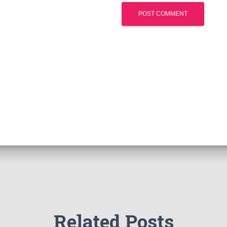
Related Posts