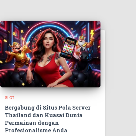
SLOT
Bergabung di Situs Pola Server
Thailand dan Kuasai Dunia
Permainan dengan
Profesionalisme Anda