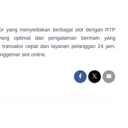
or yang menyediakan berbagai slot dengan RTP
yang optimal dan pengalaman bermain yang
transaksi cepat dan layanan pelanggan 24 jam,
enggemar slot online.