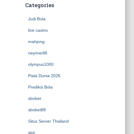
Categories
Judi Bola
live casino
mahjong
neymar88
olympus1000
Piala Dunia 2026
Prediksi Bola
sbobet
sbobet88
Situs Server Thailand
slot