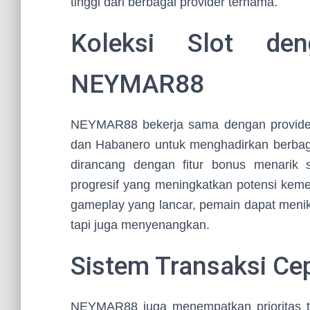
tinggi dari berbagai provider ternama.
Koleksi Slot de
NEYMAR88
NEYMAR88 bekerja sama dengan provider 
dan Habanero untuk menghadirkan berbaga
dirancang dengan fitur bonus menarik sep
progresif yang meningkatkan potensi kem
gameplay yang lancar, pemain dapat meni
tapi juga menyenangkan.
Sistem Transaksi Ce
NEYMAR88 juga menempatkan prioritas t