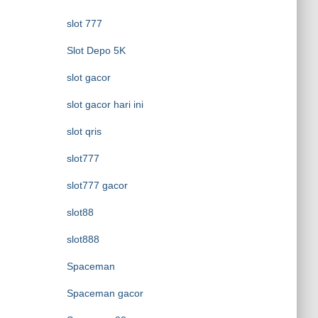
slot 777
Slot Depo 5K
slot gacor
slot gacor hari ini
slot qris
slot777
slot777 gacor
slot88
slot888
Spaceman
Spaceman gacor