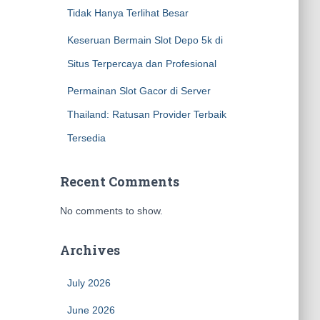
Tidak Hanya Terlihat Besar
Keseruan Bermain Slot Depo 5k di
Situs Terpercaya dan Profesional
Permainan Slot Gacor di Server
Thailand: Ratusan Provider Terbaik
Tersedia
Recent Comments
No comments to show.
Archives
July 2026
June 2026