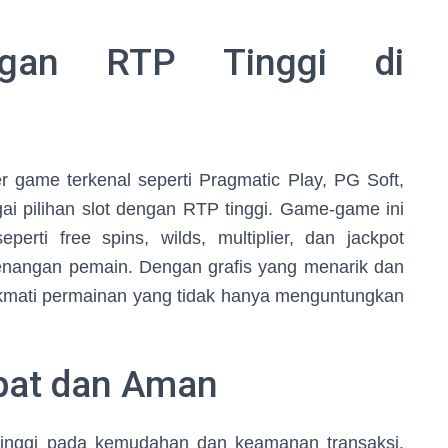
ngan RTP Tinggi di
game terkenal seperti Pragmatic Play, PG Soft,
i pilihan slot dengan RTP tinggi. Game-game ini
erti free spins, wilds, multiplier, dan jackpot
enangan pemain. Dengan grafis yang menarik dan
kmati permainan yang tidak hanya menguntungkan
pat dan Aman
inggi pada kemudahan dan keamanan transaksi.