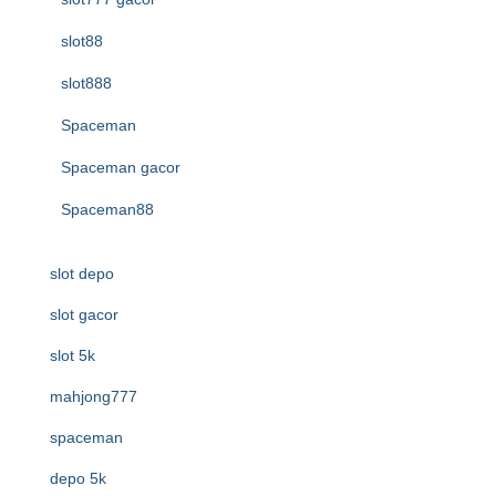
slot88
slot888
Spaceman
Spaceman gacor
Spaceman88
slot depo
slot gacor
slot 5k
mahjong777
spaceman
depo 5k