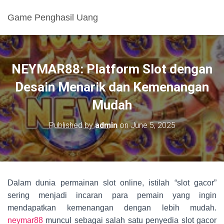
Game Penghasil Uang
NEYMAR88: Platform Slot dengan
Desain Menarik dan Kemenangan
Mudah
Published by
admin
on
June 5, 2025
Dalam dunia permainan slot online, istilah “slot gacor”
sering menjadi incaran para pemain yang ingin
mendapatkan kemenangan dengan lebih mudah.
neymar88
muncul sebagai salah satu penyedia slot gacor