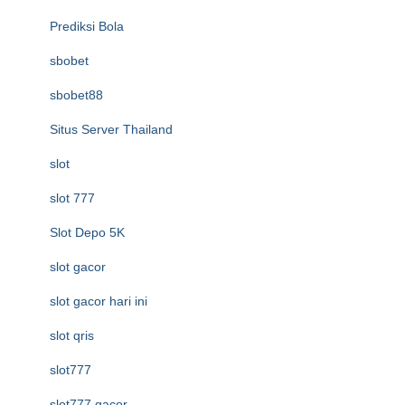
Prediksi Bola
sbobet
sbobet88
Situs Server Thailand
slot
slot 777
Slot Depo 5K
slot gacor
slot gacor hari ini
slot qris
slot777
slot777 gacor