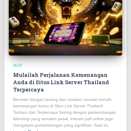
SLOT
Mulailah Perjalanan Kemenangan
Anda di Situs Link Server Thailand
Terpercaya
Bermain dengan tenang dan rasakan sensasi meraih
kemenangan kamu di Situs Link Server Thailand
Terbaru dan Terpercaya Seiring dengan perkembangan
teknologi yang semakin pesat, industri judi online juga
mengalami perkembangan yang signifikan. Saat ini,