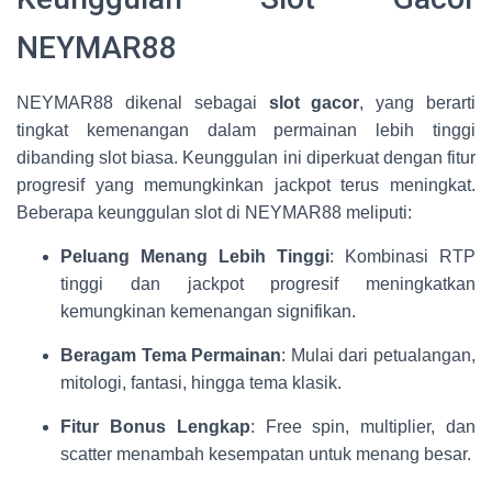
NEYMAR88
NEYMAR88 dikenal sebagai
slot gacor
, yang berarti
tingkat kemenangan dalam permainan lebih tinggi
dibanding slot biasa. Keunggulan ini diperkuat dengan fitur
progresif yang memungkinkan jackpot terus meningkat.
Beberapa keunggulan slot di NEYMAR88 meliputi:
Peluang Menang Lebih Tinggi
: Kombinasi RTP
tinggi dan jackpot progresif meningkatkan
kemungkinan kemenangan signifikan.
Beragam Tema Permainan
: Mulai dari petualangan,
mitologi, fantasi, hingga tema klasik.
Fitur Bonus Lengkap
: Free spin, multiplier, dan
scatter menambah kesempatan untuk menang besar.