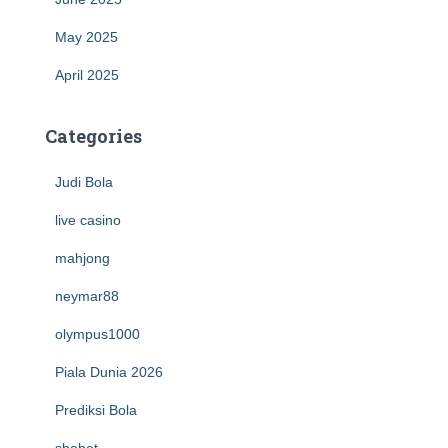
May 2025
April 2025
Categories
Judi Bola
live casino
mahjong
neymar88
olympus1000
Piala Dunia 2026
Prediksi Bola