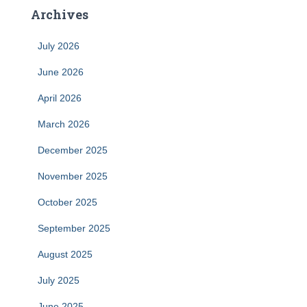
Archives
July 2026
June 2026
April 2026
March 2026
December 2025
November 2025
October 2025
September 2025
August 2025
July 2025
June 2025