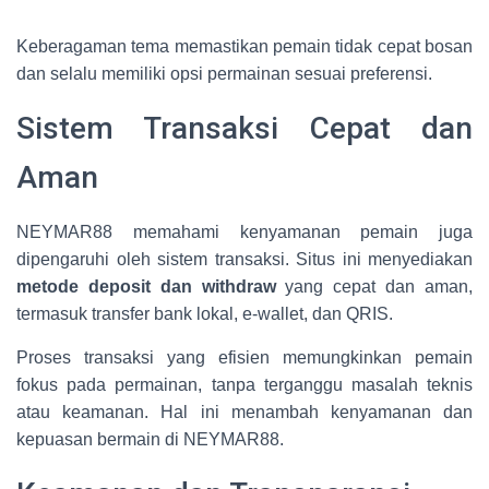
Keberagaman tema memastikan pemain tidak cepat bosan
dan selalu memiliki opsi permainan sesuai preferensi.
Sistem Transaksi Cepat dan
Aman
NEYMAR88 memahami kenyamanan pemain juga
dipengaruhi oleh sistem transaksi. Situs ini menyediakan
metode deposit dan withdraw
yang cepat dan aman,
termasuk transfer bank lokal, e-wallet, dan QRIS.
Proses transaksi yang efisien memungkinkan pemain
fokus pada permainan, tanpa terganggu masalah teknis
atau keamanan. Hal ini menambah kenyamanan dan
kepuasan bermain di NEYMAR88.