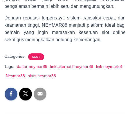
pengalaman bermain lebih seru dan menguntungkan.
Dengan reputasi terpercaya, sistem transaksi cepat, dan
keamanan tinggi, NEYMAR88 menjadi platform ideal bagi
pemain yang ingin merasakan keseruan slot online
sekaligus meningkatkan peluang kemenangan.
Categories:
SLOT
Tags:
daftar neymar88
link alternatif neymar88
link neymar88
Neymar88
situs neymar88