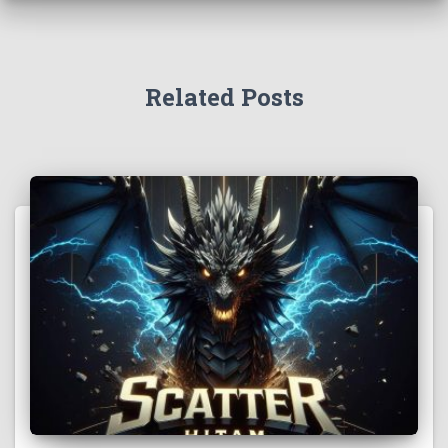
Related Posts