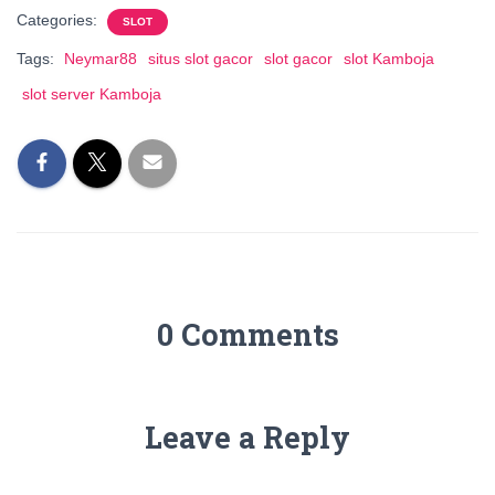
Categories:
SLOT
Tags:
Neymar88
situs slot gacor
slot gacor
slot Kamboja
slot server Kamboja
0 Comments
Leave a Reply