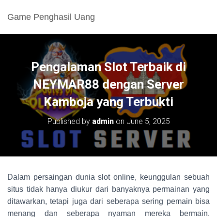
Game Penghasil Uang
Pengalaman Slot Terbaik di
NEYMAR88 dengan Server
Kamboja yang Terbukti
Published by
admin
on
June 5, 2025
Dalam persaingan dunia slot online, keunggulan sebuah
situs tidak hanya diukur dari banyaknya permainan yang
ditawarkan, tetapi juga dari seberapa sering pemain bisa
menang dan seberapa nyaman mereka bermain.