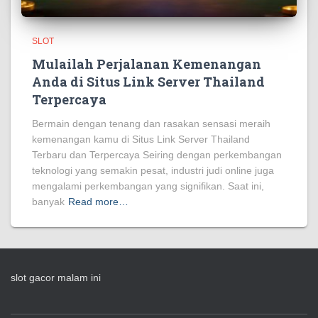
SLOT
Mulailah Perjalanan Kemenangan
Anda di Situs Link Server Thailand
Terpercaya
Bermain dengan tenang dan rasakan sensasi meraih
kemenangan kamu di Situs Link Server Thailand
Terbaru dan Terpercaya Seiring dengan perkembangan
teknologi yang semakin pesat, industri judi online juga
mengalami perkembangan yang signifikan. Saat ini,
banyak
Read more…
slot gacor malam ini