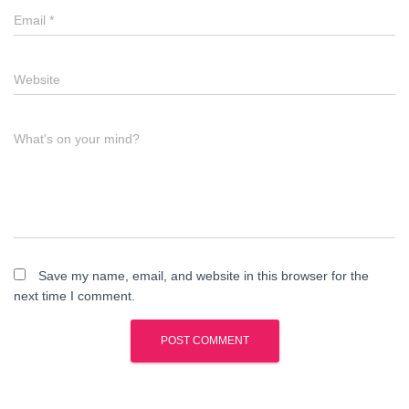
Email
*
Website
What's on your mind?
Save my name, email, and website in this browser for the
next time I comment.