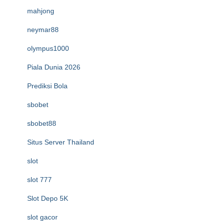
mahjong
neymar88
olympus1000
Piala Dunia 2026
Prediksi Bola
sbobet
sbobet88
Situs Server Thailand
slot
slot 777
Slot Depo 5K
slot gacor