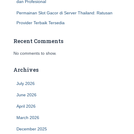
dan Profesional
Permainan Slot Gacor di Server Thailand: Ratusan
Provider Terbaik Tersedia
Recent Comments
No comments to show.
Archives
July 2026
June 2026
April 2026
March 2026
December 2025