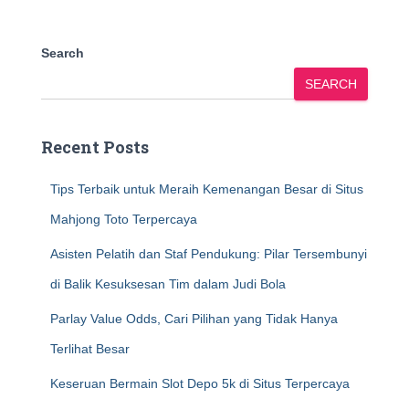
Search
SEARCH
Recent Posts
Tips Terbaik untuk Meraih Kemenangan Besar di Situs
Mahjong Toto Terpercaya
Asisten Pelatih dan Staf Pendukung: Pilar Tersembunyi
di Balik Kesuksesan Tim dalam Judi Bola
Parlay Value Odds, Cari Pilihan yang Tidak Hanya
Terlihat Besar
Keseruan Bermain Slot Depo 5k di Situs Terpercaya