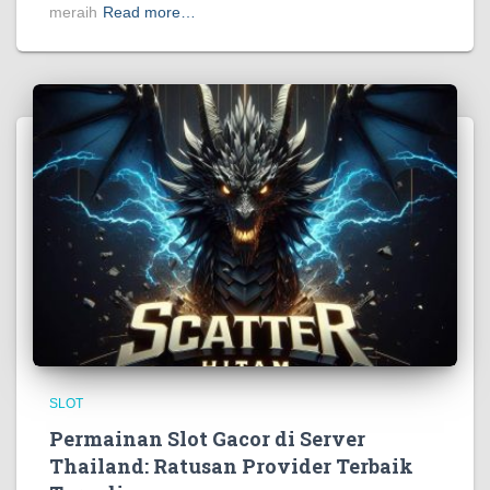
meraih
Read more…
SLOT
Permainan Slot Gacor di Server
Thailand: Ratusan Provider Terbaik