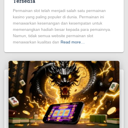
Tersedia
Permainan slot telah menjadi salah satu permainan
kasino yang paling populer di dunia. Permainan ini
menawarkan kesenangan dan kesempatan untuk
memenangkan hadiah besar kepada para pemainnya.
Namun, tidak semua website permainan slot
menawarkan kualitas dan
Read more…