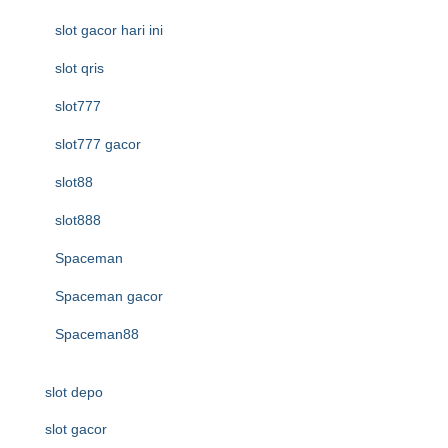
slot gacor hari ini
slot qris
slot777
slot777 gacor
slot88
slot888
Spaceman
Spaceman gacor
Spaceman88
slot depo
slot gacor