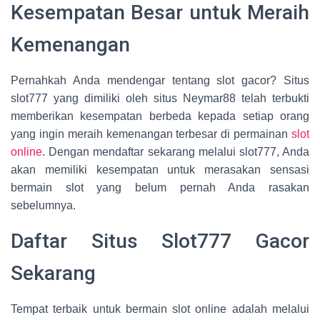
Kesempatan Besar untuk Meraih
Kemenangan
Pernahkah Anda mendengar tentang slot gacor? Situs
slot777 yang dimiliki oleh situs Neymar88 telah terbukti
memberikan kesempatan berbeda kepada setiap orang
yang ingin meraih kemenangan terbesar di permainan
slot
online
. Dengan mendaftar sekarang melalui slot777, Anda
akan memiliki kesempatan untuk merasakan sensasi
bermain slot yang belum pernah Anda rasakan
sebelumnya.
Daftar Situs Slot777 Gacor
Sekarang
Tempat terbaik untuk bermain slot online adalah melalui