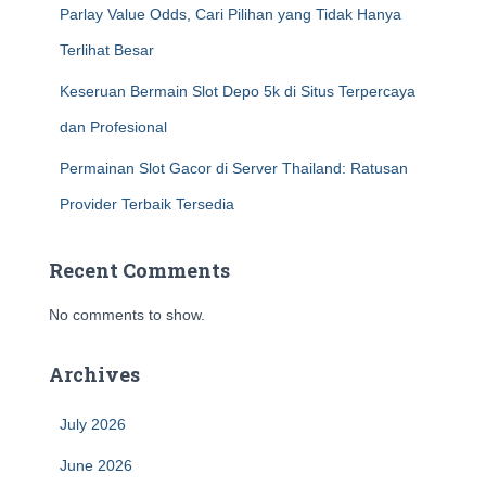
Parlay Value Odds, Cari Pilihan yang Tidak Hanya
Terlihat Besar
Keseruan Bermain Slot Depo 5k di Situs Terpercaya
dan Profesional
Permainan Slot Gacor di Server Thailand: Ratusan
Provider Terbaik Tersedia
Recent Comments
No comments to show.
Archives
July 2026
June 2026