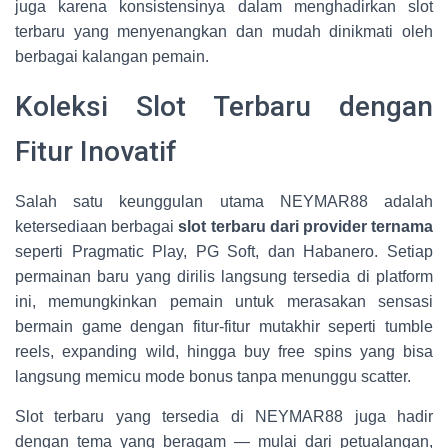
juga karena konsistensinya dalam menghadirkan slot
terbaru yang menyenangkan dan mudah dinikmati oleh
berbagai kalangan pemain.
Koleksi Slot Terbaru dengan
Fitur Inovatif
Salah satu keunggulan utama NEYMAR88 adalah
ketersediaan berbagai
slot terbaru dari provider ternama
seperti Pragmatic Play, PG Soft, dan Habanero. Setiap
permainan baru yang dirilis langsung tersedia di platform
ini, memungkinkan pemain untuk merasakan sensasi
bermain game dengan fitur-fitur mutakhir seperti tumble
reels, expanding wild, hingga buy free spins yang bisa
langsung memicu mode bonus tanpa menunggu scatter.
Slot terbaru yang tersedia di NEYMAR88 juga hadir
dengan tema yang beragam — mulai dari petualangan,