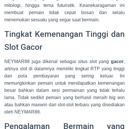
mitologi, hingga tema futuristik. Keanekaragaman ini
membuat pemain tidak cepat bosan dan selalu
menemukan sesuatu yang segar saat bermain.
Tingkat Kemenangan Tinggi dan
Slot Gacor
NEYMAR88 juga dikenal sebagai situs slot yang
gacor
,
artinya slot di dalamnya memiliki tingkat RTP yang tinggi
dan pola pembayaran yang sering keluar. Ini
memungkinkan pemain untuk mendapatkan kemenangan
besar bahkan dalam sesi permainan yang tidak terlalu
lama. Tidak sedikit pemain yang berhasil meraih big win
atau bahkan maxwin dari slot-slot terbaru yang disediakan
oleh NEYMAR88.
Pengalaman Bermain yang