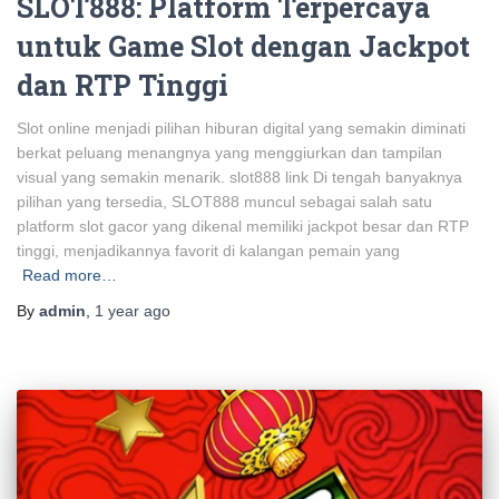
SLOT888: Platform Terpercaya
untuk Game Slot dengan Jackpot
dan RTP Tinggi
Slot online menjadi pilihan hiburan digital yang semakin diminati
berkat peluang menangnya yang menggiurkan dan tampilan
visual yang semakin menarik. slot888 link Di tengah banyaknya
pilihan yang tersedia, SLOT888 muncul sebagai salah satu
platform slot gacor yang dikenal memiliki jackpot besar dan RTP
tinggi, menjadikannya favorit di kalangan pemain yang
Read more…
By
admin
,
1 year
ago