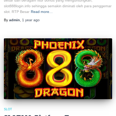
besar dan beragam fitur bonus yang menguntungkan,
slot888login.info sehingga semakin diminati oleh para penggemar
slot. RTP Besar
Read more…
By
admin
,
1 year
ago
SLOT