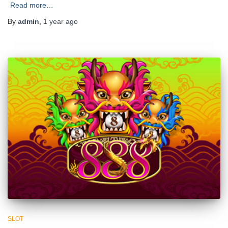
Read more…
By
admin
,
1 year
ago
SLOT