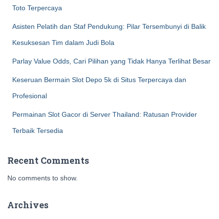
Toto Terpercaya
Asisten Pelatih dan Staf Pendukung: Pilar Tersembunyi di Balik
Kesuksesan Tim dalam Judi Bola
Parlay Value Odds, Cari Pilihan yang Tidak Hanya Terlihat Besar
Keseruan Bermain Slot Depo 5k di Situs Terpercaya dan
Profesional
Permainan Slot Gacor di Server Thailand: Ratusan Provider
Terbaik Tersedia
Recent Comments
No comments to show.
Archives