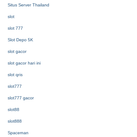
Situs Server Thailand
slot
slot 777
Slot Depo 5K
slot gacor
slot gacor hari ini
slot qris
slot777
slot777 gacor
slot88
slot888
Spaceman