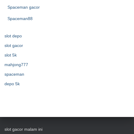
Spaceman gacor
Spaceman88
slot depo
slot gacor
slot 5k
mahjong777
spaceman
depo 5k
slot gacor malam ini