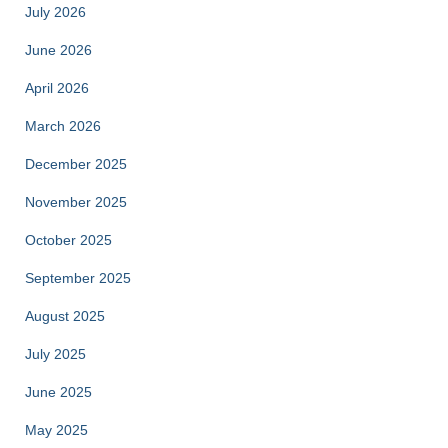
July 2026
June 2026
April 2026
March 2026
December 2025
November 2025
October 2025
September 2025
August 2025
July 2025
June 2025
May 2025