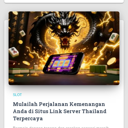
SLOT
Mulailah Perjalanan Kemenangan
Anda di Situs Link Server Thailand
Terpercaya