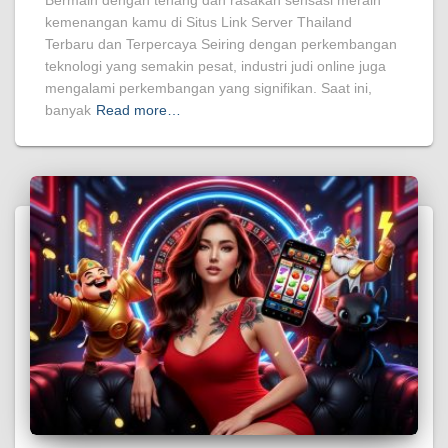
Bermain dengan tenang dan rasakan sensasi meraih
kemenangan kamu di Situs Link Server Thailand
Terbaru dan Terpercaya Seiring dengan perkembangan
teknologi yang semakin pesat, industri judi online juga
mengalami perkembangan yang signifikan. Saat ini,
banyak
Read more…