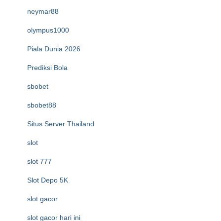
neymar88
olympus1000
Piala Dunia 2026
Prediksi Bola
sbobet
sbobet88
Situs Server Thailand
slot
slot 777
Slot Depo 5K
slot gacor
slot gacor hari ini