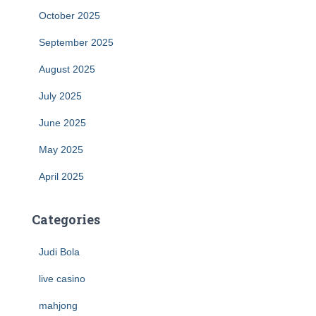
October 2025
September 2025
August 2025
July 2025
June 2025
May 2025
April 2025
Categories
Judi Bola
live casino
mahjong