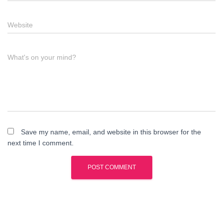
Website
What's on your mind?
Save my name, email, and website in this browser for the
next time I comment.