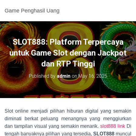
Game Penghasil Uang
SLOT888: Platform Terpercaya
untuk Game Slot dengan Jackpot
dan RTP Tinggi
Published by
admin
on
May 16, 2025
Slot online menjadi pilihan hiburan digital yang semakin
diminati berkat peluang menangnya yang menggiurkan
dan tampilan visual yang semakin menarik.
slot888 link
Di
tengah banyaknya pilihan yang tersedia,
SLOT888
muncul