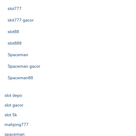
slot777
slot777 gacor
slot88
slot888
Spaceman
Spaceman gacor
Spaceman88
slot depo
slot gacor
slot 5k
mahjong777
spaceman