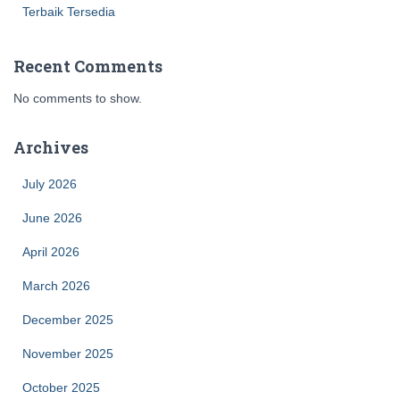
Terbaik Tersedia
Recent Comments
No comments to show.
Archives
July 2026
June 2026
April 2026
March 2026
December 2025
November 2025
October 2025