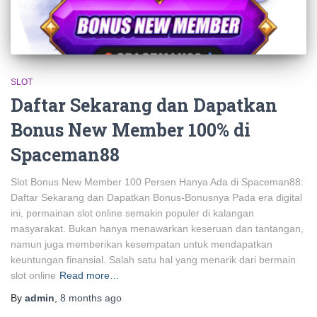
SLOT
Daftar Sekarang dan Dapatkan
Bonus New Member 100% di
Spaceman88
Slot Bonus New Member 100 Persen Hanya Ada di Spaceman88:
Daftar Sekarang dan Dapatkan Bonus-Bonusnya Pada era digital
ini, permainan slot online semakin populer di kalangan
masyarakat. Bukan hanya menawarkan keseruan dan tantangan,
namun juga memberikan kesempatan untuk mendapatkan
keuntungan finansial. Salah satu hal yang menarik dari bermain
slot online
Read more…
By
admin
,
8 months
ago