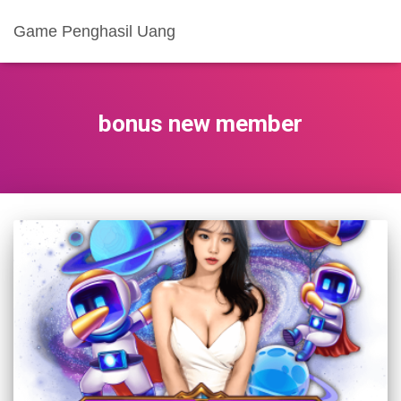
Game Penghasil Uang
bonus new member