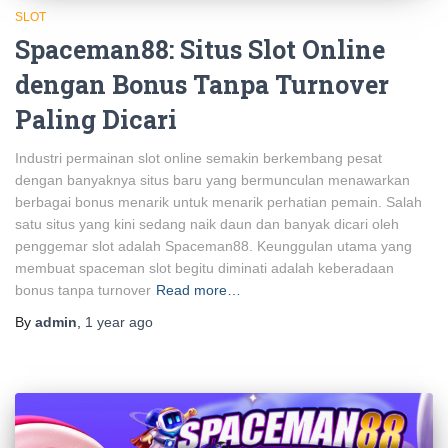
SLOT
Spaceman88: Situs Slot Online
dengan Bonus Tanpa Turnover
Paling Dicari
Industri permainan slot online semakin berkembang pesat
dengan banyaknya situs baru yang bermunculan menawarkan
berbagai bonus menarik untuk menarik perhatian pemain. Salah
satu situs yang kini sedang naik daun dan banyak dicari oleh
penggemar slot adalah Spaceman88. Keunggulan utama yang
membuat spaceman slot begitu diminati adalah keberadaan
bonus tanpa turnover
Read more…
By
admin
,
1 year
ago