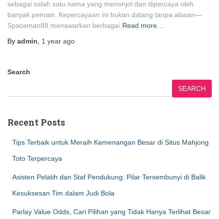
sebagai salah satu nama yang menonjol dan dipercaya oleh
banyak pemain. Kepercayaan ini bukan datang tanpa alasan—
Spaceman88 menawarkan berbagai
Read more…
By
admin
,
1 year
ago
Search
SEARCH
Recent Posts
Tips Terbaik untuk Meraih Kemenangan Besar di Situs Mahjong
Toto Terpercaya
Asisten Pelatih dan Staf Pendukung: Pilar Tersembunyi di Balik
Kesuksesan Tim dalam Judi Bola
Parlay Value Odds, Cari Pilihan yang Tidak Hanya Terlihat Besar