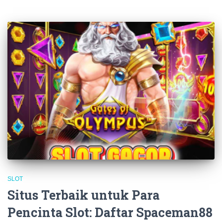
SLOT
Situs Terbaik untuk Para
Pencinta Slot: Daftar Spaceman88