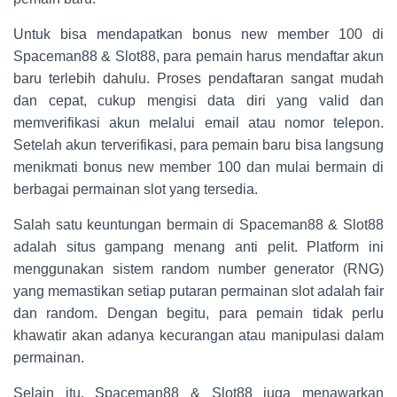
Untuk bisa mendapatkan bonus new member 100 di
Spaceman88 & Slot88, para pemain harus mendaftar akun
baru terlebih dahulu. Proses pendaftaran sangat mudah
dan cepat, cukup mengisi data diri yang valid dan
memverifikasi akun melalui email atau nomor telepon.
Setelah akun terverifikasi, para pemain baru bisa langsung
menikmati bonus new member 100 dan mulai bermain di
berbagai permainan slot yang tersedia.
Salah satu keuntungan bermain di Spaceman88 & Slot88
adalah situs gampang menang anti pelit. Platform ini
menggunakan sistem random number generator (RNG)
yang memastikan setiap putaran permainan slot adalah fair
dan random. Dengan begitu, para pemain tidak perlu
khawatir akan adanya kecurangan atau manipulasi dalam
permainan.
Selain itu, Spaceman88 & Slot88 juga menawarkan