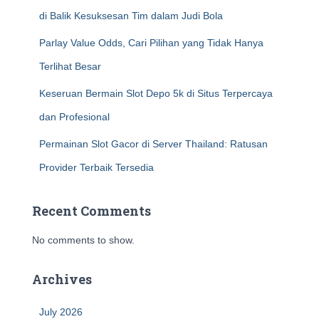
di Balik Kesuksesan Tim dalam Judi Bola
Parlay Value Odds, Cari Pilihan yang Tidak Hanya
Terlihat Besar
Keseruan Bermain Slot Depo 5k di Situs Terpercaya
dan Profesional
Permainan Slot Gacor di Server Thailand: Ratusan
Provider Terbaik Tersedia
Recent Comments
No comments to show.
Archives
July 2026