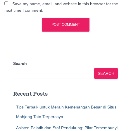
Save my name, email, and website in this browser for the
next time I comment.
Search
SEARCH
Recent Posts
Tips Terbaik untuk Meraih Kemenangan Besar di Situs
Mahjong Toto Terpercaya
Asisten Pelatih dan Staf Pendukung: Pilar Tersembunyi