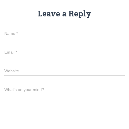
Leave a Reply
Name
*
Email
*
Website
What's on your mind?