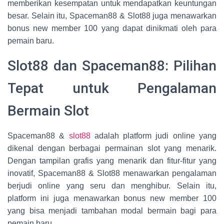
memberikan kesempatan untuk mendapatkan keuntungan
besar. Selain itu, Spaceman88 & Slot88 juga menawarkan
bonus new member 100 yang dapat dinikmati oleh para
pemain baru.
Slot88 dan Spaceman88: Pilihan
Tepat untuk Pengalaman
Bermain Slot
Spaceman88 &
slot88
adalah platform judi online yang
dikenal dengan berbagai permainan slot yang menarik.
Dengan tampilan grafis yang menarik dan fitur-fitur yang
inovatif, Spaceman88 & Slot88 menawarkan pengalaman
berjudi online yang seru dan menghibur. Selain itu,
platform ini juga menawarkan bonus new member 100
yang bisa menjadi tambahan modal bermain bagi para
pemain baru.