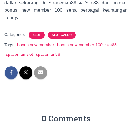
daftar sekarang di Spaceman88 & Slot88 dan nikmati
bonus new member 100 serta berbagai keuntungan
lainnya.
Categories:
SLOT
SLOT GACOR
Tags:
bonus new member
bonus new member 100
slot88
spaceman slot
spaceman88
0 Comments