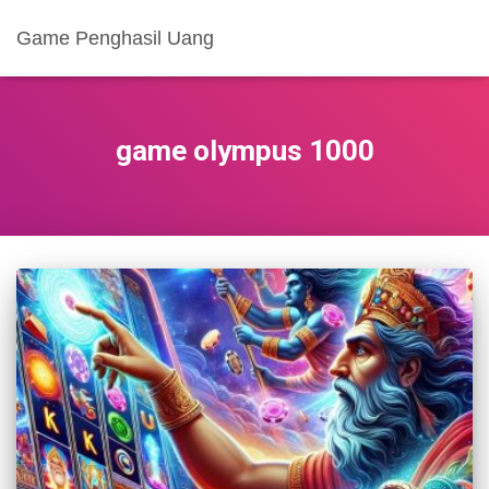
Game Penghasil Uang
game olympus 1000