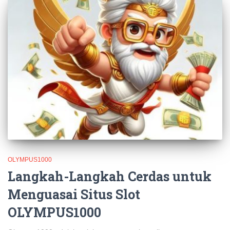
OLYMPUS1000
Langkah-Langkah Cerdas untuk
Menguasai Situs Slot
OLYMPUS1000