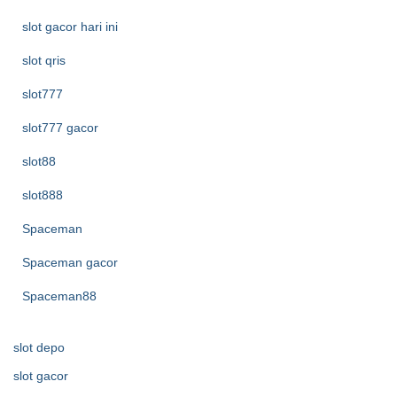
slot gacor hari ini
slot qris
slot777
slot777 gacor
slot88
slot888
Spaceman
Spaceman gacor
Spaceman88
slot depo
slot gacor