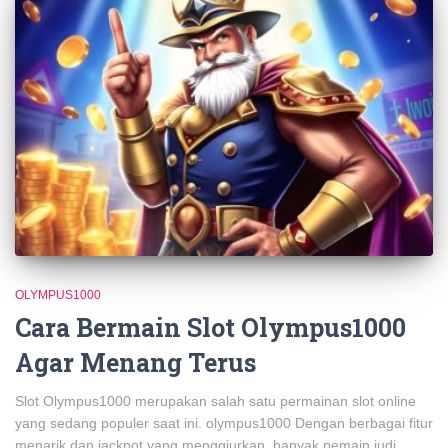
OLYMPUS1000
Cara Bermain Slot Olympus1000
Agar Menang Terus
Slot Olympus1000 merupakan salah satu permainan slot online
yang sedang populer saat ini. olympus1000 Dengan berbagai fitur
menarik dan jackpot yang menggiurkan, banyak pemain judi