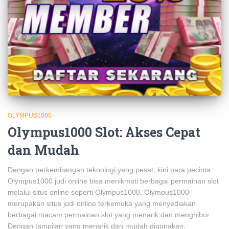
OLYMPUS1000
Olympus1000 Slot: Akses Cepat
dan Mudah
Dengan perkembangan teknologi yang pesat, kini para pecinta
Olympus1000 judi online bisa menikmati berbagai permainan slot
melalui situs online seperti Olympus1000. Olympus1000
merupakan situs judi online terkemuka yang menyediakan
berbagai macam permainan slot yang menarik dan menghibur.
Dengan tampilan yang menarik dan mudah digunakan,