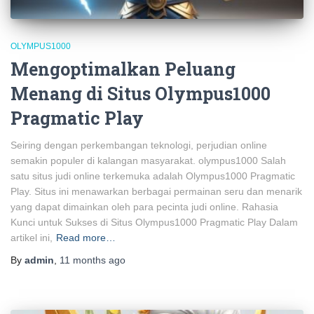
OLYMPUS1000
Mengoptimalkan Peluang
Menang di Situs Olympus1000
Pragmatic Play
Seiring dengan perkembangan teknologi, perjudian online
semakin populer di kalangan masyarakat. olympus1000 Salah
satu situs judi online terkemuka adalah Olympus1000 Pragmatic
Play. Situs ini menawarkan berbagai permainan seru dan menarik
yang dapat dimainkan oleh para pecinta judi online. Rahasia
Kunci untuk Sukses di Situs Olympus1000 Pragmatic Play Dalam
artikel ini,
Read more…
By
admin
,
11 months
ago