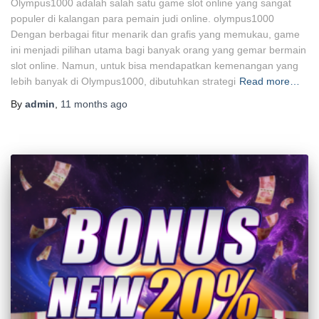
Olympus1000 adalah salah satu game slot online yang sangat
populer di kalangan para pemain judi online. olympus1000
Dengan berbagai fitur menarik dan grafis yang memukau, game
ini menjadi pilihan utama bagi banyak orang yang gemar bermain
slot online. Namun, untuk bisa mendapatkan kemenangan yang
lebih banyak di Olympus1000, dibutuhkan strategi
Read more…
By
admin
,
11 months
ago