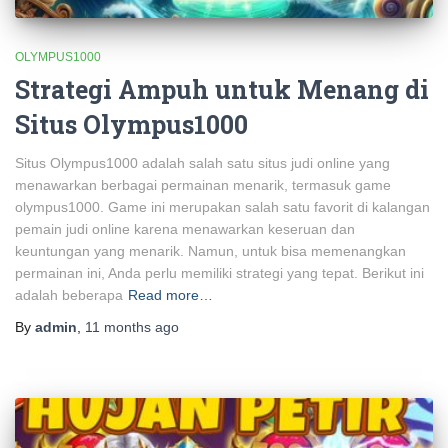
OLYMPUS1000
Strategi Ampuh untuk Menang di
Situs Olympus1000
Situs Olympus1000 adalah salah satu situs judi online yang
menawarkan berbagai permainan menarik, termasuk game
olympus1000. Game ini merupakan salah satu favorit di kalangan
pemain judi online karena menawarkan keseruan dan
keuntungan yang menarik. Namun, untuk bisa memenangkan
permainan ini, Anda perlu memiliki strategi yang tepat. Berikut ini
adalah beberapa
Read more…
By
admin
,
11 months
ago