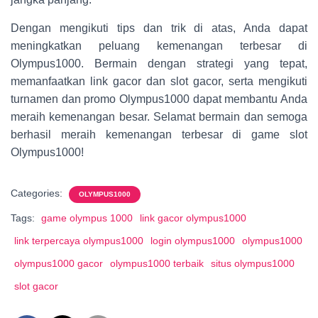
Dengan mengikuti tips dan trik di atas, Anda dapat
meningkatkan peluang kemenangan terbesar di
Olympus1000. Bermain dengan strategi yang tepat,
memanfaatkan link gacor dan slot gacor, serta mengikuti
turnamen dan promo Olympus1000 dapat membantu Anda
meraih kemenangan besar. Selamat bermain dan semoga
berhasil meraih kemenangan terbesar di game slot
Olympus1000!
Categories:
OLYMPUS1000
Tags:
game olympus 1000
link gacor olympus1000
link terpercaya olympus1000
login olympus1000
olympus1000
olympus1000 gacor
olympus1000 terbaik
situs olympus1000
slot gacor