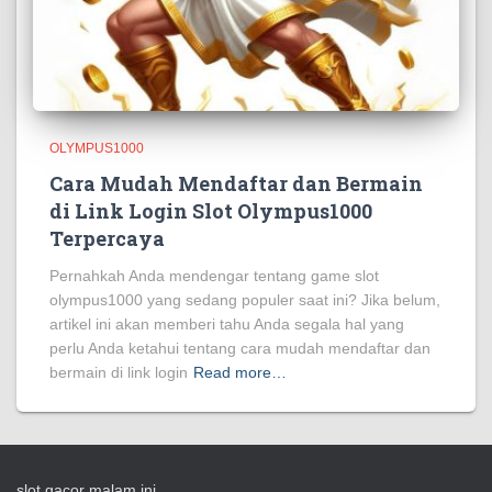
OLYMPUS1000
Cara Mudah Mendaftar dan Bermain
di Link Login Slot Olympus1000
Terpercaya
Pernahkah Anda mendengar tentang game slot
olympus1000 yang sedang populer saat ini? Jika belum,
artikel ini akan memberi tahu Anda segala hal yang
perlu Anda ketahui tentang cara mudah mendaftar dan
bermain di link login
Read more…
slot gacor malam ini