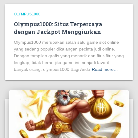
OLYMPUS1000
Olympus1000: Situs Terpercaya
dengan Jackpot Menggiurkan
Olympus1000 merupakan salah satu game slot online
yang sedang populer dikalangan pecinta judi online.
Dengan tampilan grafis yang menarik dan fitur-fitur yang
lengkap, tidak heran jika game ini menjadi favorit
banyak orang. olympus1000 Bagi Anda
Read more…