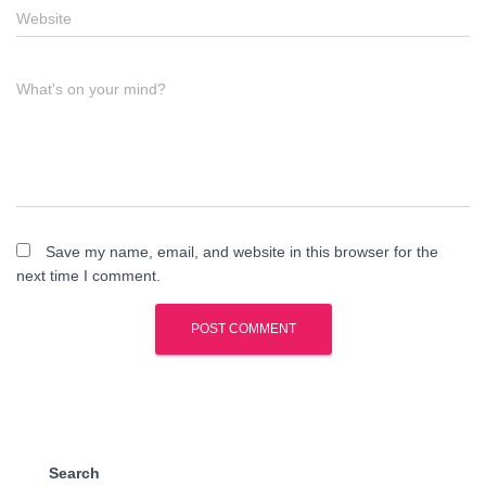
Website
What's on your mind?
Save my name, email, and website in this browser for the
next time I comment.
Search