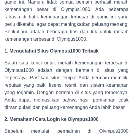
game ini. Namun, tidak semua pemain berhasil meraih
kemenangan besar di Olympus1000. Ada beberapa
rahasia di balik kemenangan terbesar di game ini yang
perlu diketahui agar dapat meningkatkan peluang menang.
Berikut ini adalah beberapa tips dan trik untuk meraih
kemenangan terbesar di Olympus1000.
1. Mengetahui Situs Olympus1000 Terbaik
Salah satu kunci untuk meraih kemenangan terbesar di
Olympus1000 adalah dengan bermain di situs yang
terpercaya. Pastikan situs tempat Anda bermain memiliki
reputasi yang baik, lisensi resmi, dan sistem keamanan
yang terjamin. Dengan bermain di situs yang terpercaya,
Anda dapat memastikan bahwa hasil permainan tidak
dimanipulasi dan peluang kemenangan Anda lebih besar.
2. Memahami Cara Login ke Olympus1000
Sebelum memulai permainan di Olympus1000