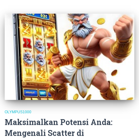
OLYMPUS1000
Maksimalkan Potensi Anda:
Mengenali Scatter di