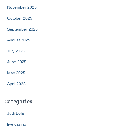
November 2025
October 2025
September 2025
August 2025
July 2025
June 2025
May 2025
April 2025
Categories
Judi Bola
live casino