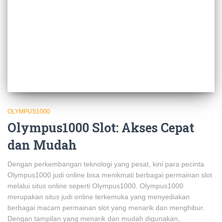
OLYMPUS1000
Olympus1000 Slot: Akses Cepat
dan Mudah
Dengan perkembangan teknologi yang pesat, kini para pecinta
Olympus1000 judi online bisa menikmati berbagai permainan slot
melalui situs online seperti Olympus1000. Olympus1000
merupakan situs judi online terkemuka yang menyediakan
berbagai macam permainan slot yang menarik dan menghibur.
Dengan tampilan yang menarik dan mudah digunakan,