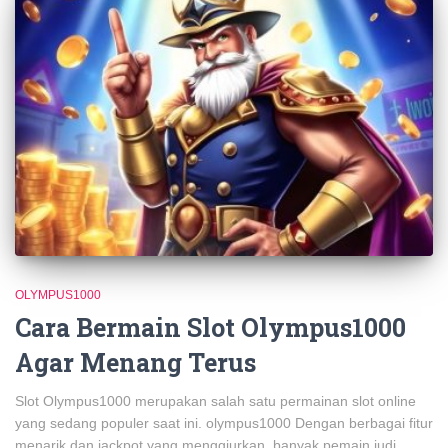
OLYMPUS1000
Cara Bermain Slot Olympus1000
Agar Menang Terus
Slot Olympus1000 merupakan salah satu permainan slot online
yang sedang populer saat ini. olympus1000 Dengan berbagai fitur
menarik dan jackpot yang menggiurkan, banyak pemain judi