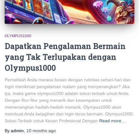
OLYMPUS1000
Dapatkan Pengalaman Bermain
yang Tak Terlupakan dengan
Olympus1000
Pernahkah Anda merasa bosan dengan rutinitas sehari-hari dan
ingin menikmati pengalaman malam yang menyenangkan? Jika
iya, maka game olympus1000 adalah solusi terbaik untuk Anda.
Dengan fitur-fitur yang menarik dan kesempatan untuk
memenangkan hadiah-hadiah menarik, Olympus1000 akan
membuat Anda ketagihan dan ingin terus bermain. Olympus1000:
Solusi Terbaik untuk Kesan Profesional Dengan
Read more…
By
admin
,
10 months
ago