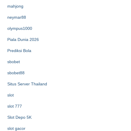
mahjong
neymar88
olympus1000
Piala Dunia 2026
Prediksi Bola
sbobet
sbobet88
Situs Server Thailand
slot
slot 777
Slot Depo 5K
slot gacor