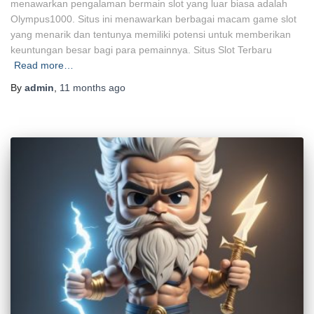
menawarkan pengalaman bermain slot yang luar biasa adalah
Olympus1000. Situs ini menawarkan berbagai macam game slot
yang menarik dan tentunya memiliki potensi untuk memberikan
keuntungan besar bagi para pemainnya. Situs Slot Terbaru
Read more…
By
admin
,
11 months
ago