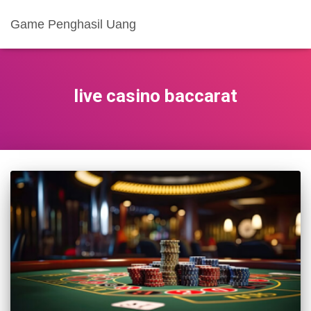
Game Penghasil Uang
live casino baccarat