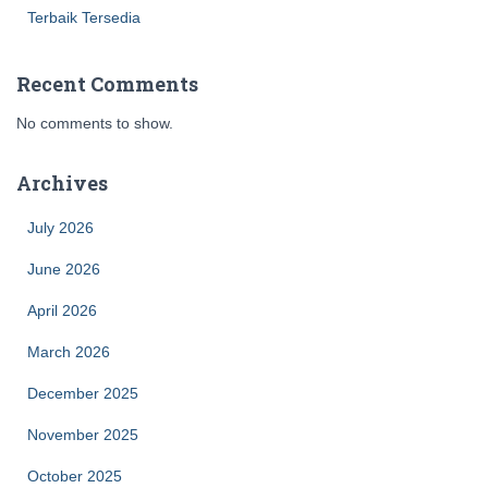
Terbaik Tersedia
Recent Comments
No comments to show.
Archives
July 2026
June 2026
April 2026
March 2026
December 2025
November 2025
October 2025