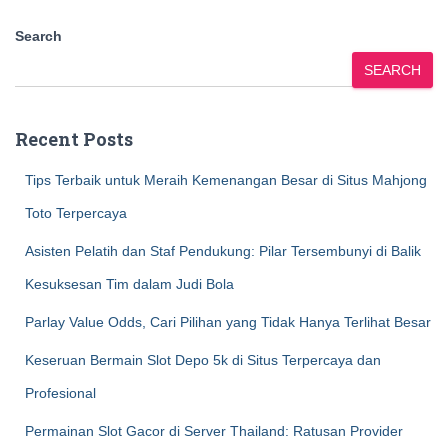
Search
SEARCH
Recent Posts
Tips Terbaik untuk Meraih Kemenangan Besar di Situs Mahjong
Toto Terpercaya
Asisten Pelatih dan Staf Pendukung: Pilar Tersembunyi di Balik
Kesuksesan Tim dalam Judi Bola
Parlay Value Odds, Cari Pilihan yang Tidak Hanya Terlihat Besar
Keseruan Bermain Slot Depo 5k di Situs Terpercaya dan
Profesional
Permainan Slot Gacor di Server Thailand: Ratusan Provider