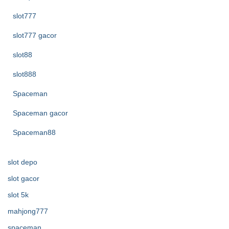
slot777
slot777 gacor
slot88
slot888
Spaceman
Spaceman gacor
Spaceman88
slot depo
slot gacor
slot 5k
mahjong777
spaceman