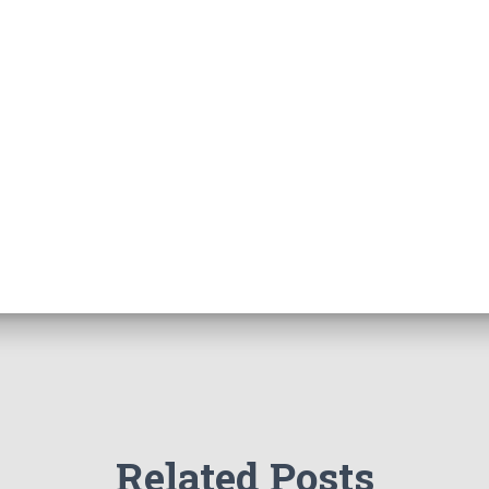
Related Posts