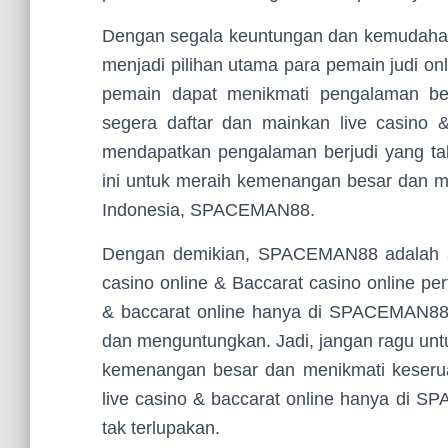
Dengan segala keuntungan dan kemudahan
menjadi pilihan utama para pemain judi onl
pemain dapat menikmati pengalaman be
segera daftar dan mainkan live casino
mendapatkan pengalaman berjudi yang ta
ini untuk meraih kemenangan besar dan men
Indonesia, SPACEMAN88.
Dengan demikian, SPACEMAN88 adalah sit
casino online & Baccarat casino online pe
& baccarat online hanya di SPACEMAN88
dan menguntungkan. Jadi, jangan ragu untu
kemenangan besar dan menikmati keseruan
live casino & baccarat online hanya di 
tak terlupakan.