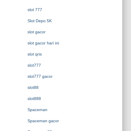
slot 777
Slot Depo 5K
slot gacor
slot gacor hari ini
slot qris
slot777
slot777 gacor
slot88
slot888
Spaceman
Spaceman gacor