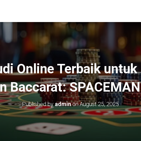
di Online Terbaik untuk
n Baccarat: SPACEMA
Published by
admin
on
August 25, 2025