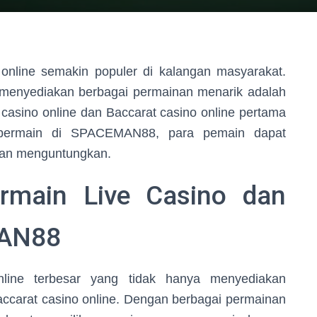
n online semakin populer di kalangan masyarakat.
ng menyediakan berbagai permainan menarik adalah
asino online dan Baccarat casino online pertama
 bermain di SPACEMAN88, para pemain dapat
dan menguntungkan.
ermain Live Casino dan
MAN88
ine terbesar yang tidak hanya menyediakan
Baccarat casino online. Dengan berbagai permainan