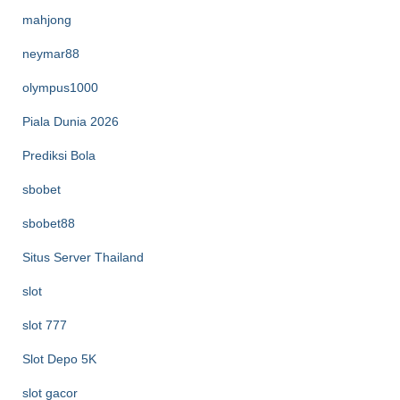
mahjong
neymar88
olympus1000
Piala Dunia 2026
Prediksi Bola
sbobet
sbobet88
Situs Server Thailand
slot
slot 777
Slot Depo 5K
slot gacor