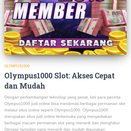
OLYMPUS1000
Olympus1000 Slot: Akses Cepat
dan Mudah
Dengan perkembangan teknologi yang pesat, kini para pecinta
Olympus1000 judi online bisa menikmati berbagai permainan slot
melalui situs online seperti Olympus1000. Olympus1000
merupakan situs judi online terkemuka yang menyediakan
berbagai macam permainan slot yang menarik dan menghibur.
Dengan tampilan yang menarik dan mudah digunakan,