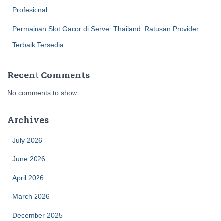
Profesional
Permainan Slot Gacor di Server Thailand: Ratusan Provider
Terbaik Tersedia
Recent Comments
No comments to show.
Archives
July 2026
June 2026
April 2026
March 2026
December 2025