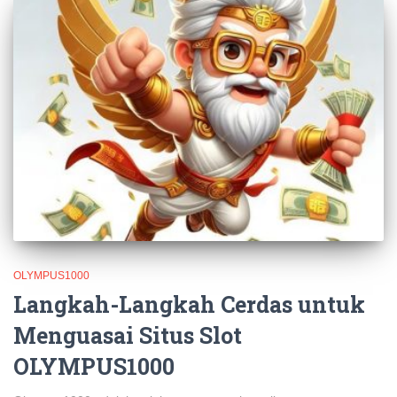
OLYMPUS1000
Langkah-Langkah Cerdas untuk
Menguasai Situs Slot
OLYMPUS1000