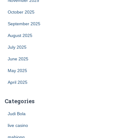
November 2025
October 2025
September 2025
August 2025
July 2025
June 2025
May 2025
April 2025
Categories
Judi Bola
live casino
mahjong