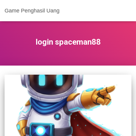
Game Penghasil Uang
login spaceman88