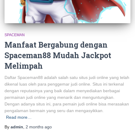
SPACEMAN
Manfaat Bergabung dengan
Spaceman88 Mudah Jackpot
Melimpah
Daftar Spaceman88 adalah salah satu situs judi online yang telah
dikenal luas oleh para penggemar judi online. Situs ini terkenal
dengan reputasinya yang baik dalam menyediakan berbagai
permainan judi online yang menarik dan menguntungkan.
Dengan adanya situs ini, para pemain judi online bisa merasakan
pengalaman bermain yang seru dan mengasyikkan.
Read more…
By
admin
,
2 months
ago