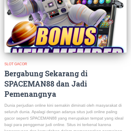
SLOT GACOR
Bergabung Sekarang di
SPACEMAN88 dan Jadi
Pemenangnya
Dunia perjudian online kini semakin diminati oleh masyarakat di
seluruh dunia. Apalagi dengan adanya situs judi online paling
gacor seperti SPACEMAN88 yang merupakan tempat yang ideal
bagi para penggemar judi online. Situs ini terkenal karena
kepercayaan dan kemudahan dalam memenangkan permainan.