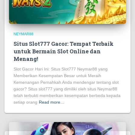
NEYMAR88
Situs Slot777 Gacor: Tempat Terbaik
untuk Bermain Slot Online dan
Menang!
Slot Gacor Hari Ini: Situs Slot777 Neymar88 yang
Memberikan Kesempatan Besar untuk Meraih
Kemenangan Pernahkah Anda mendengar tentang slot
gacor? Situs slot777 yang dimiliki oleh situs Neymar88
telah terbukti memberikan kesempatan berbeda kepada
setiap orang
Read more…