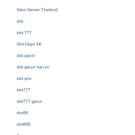
Situs Server Thailand
slot
slot 777
Slot Depo 5K
slot gacor
slot gacor hari ini
slot qris
slot777
slot777 gacor
slot88
slot888