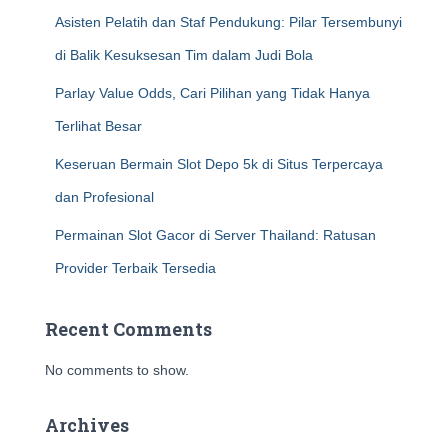
Asisten Pelatih dan Staf Pendukung: Pilar Tersembunyi
di Balik Kesuksesan Tim dalam Judi Bola
Parlay Value Odds, Cari Pilihan yang Tidak Hanya
Terlihat Besar
Keseruan Bermain Slot Depo 5k di Situs Terpercaya
dan Profesional
Permainan Slot Gacor di Server Thailand: Ratusan
Provider Terbaik Tersedia
Recent Comments
No comments to show.
Archives